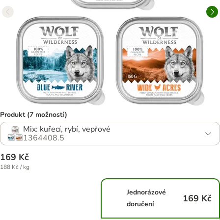
Produkt (7 možností)
Mix: kuřecí, rybí, vepřové
1364408.5
169 Kč
188 Kč / kg
Jednorázové
169 Kč
doručení