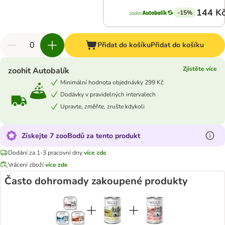
144 K
-15%
Přidat do košíku
Přidat do košíku
Zjistěte více
zoohit Autobalík
Minimální hodnota objednávky 299 Kč
Dodávky v pravidelných intervalech
Upravte, změňte, zrušte kdykoli
Získejte 7 zooBodů za tento produkt
Dodání za 1-3 pracovní dny
více zde
Vrácení zboží
více zde
Často dohromady zakoupené produkty