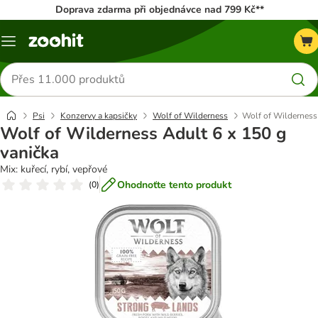
Doprava zdarma při objednávce nad 799 Kč**
Menu
Hledat
produkty
Psi
Konzervy a kapsičky
Wolf of Wilderness
Wolf of Wilderness 
Wolf of Wilderness Adult 6 x 150 g
vanička
Mix: kuřecí, rybí, vepřové
Ohodnoťte tento produkt
(
0
)