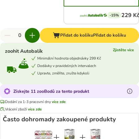
229 K
-15%
Přidat do košíku
Přidat do košíku
Zjistěte více
zoohit Autobalík
Minimální hodnota objednávky 299 Kč
Dodávky v pravidelných intervalech
Upravte, změňte, zrušte kdykoli
Získejte 11 zooBodů za tento produkt
Dodání za 1-3 pracovní dny
více zde
Vrácení zboží
více zde
Často dohromady zakoupené produkty