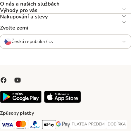
O nás a našich službách
Výhody pro vás
Nakupování a slevy
Zvolte zemi
Česká republika / cs
Způsoby platby
PLATBA PŘEDEM
DOBÍRKA
PLATBA PŘEDEM Payment Met
DOBÍRKA Pa
Visa Payment Method
Mastercard Payment Method
PayPal Payment Method
Apple pay Payment Method
GooglePay Payment Method