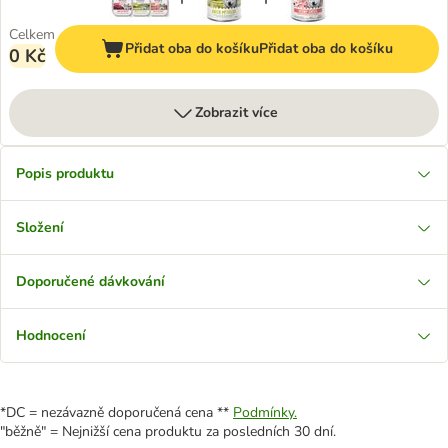
Celkem
Přidat oba do košíku
Přidat oba do košíku
0 Kč
Zobrazit více
Popis produktu
Složení
Doporučené dávkování
Hodnocení
*DC = nezávazně doporučená cena **
Podmínky.
"běžně" = Nejnižší cena produktu za posledních 30 dní.