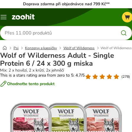
Doprava zdarma při objednávce nad 799 Kč**
Menu
Hledat
produkty
Psi
Konzervy a kapsičky
Wolf of Wilderness
Wolf of Wilderness 
Wolf of Wilderness Adult - Single
Protein 6 / 24 x 300 g miska
Mix: 2 x hovězí, 2 x krůtí, 2x jehněčí
This is a stars rating area from zero to 5: 4.7/5
(
278
)
Ohodnoťte tento produkt