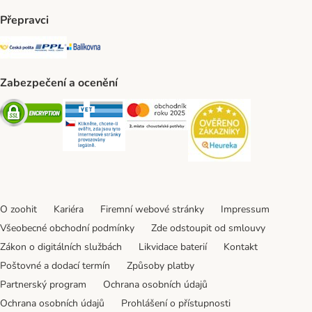
Přepravci
Česká pošta Shipping Method
PPL Shipping Method
Balíkovna Shipping Method
Zabezpečení a ocenění
Security
Security
Security
Security
O zoohit
Kariéra
Firemní webové stránky
Impressum
Všeobecné obchodní podmínky
Zde odstoupit od smlouvy
Zákon o digitálních službách
Likvidace baterií
Kontakt
Poštovné a dodací termín
Způsoby platby
Partnerský program
Ochrana osobních údajů
Ochrana osobních údajů
Prohlášení o přístupnosti