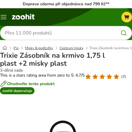
Doprava zdarma při objednávce nad 799 Kč**
Menu
Hledat
produkty
Psi
Misky & podložky
Cestovní misky
Trixie Zásobník na krmivo 1
Trixie Zásobník na krmivo 1,75 l
plast +2 misky plast
3-dílná sada
This is a stars rating area from zero to 5: 4.7/5
(
7
)
Ohodnoťte tento produkt
zoohit doporučuje