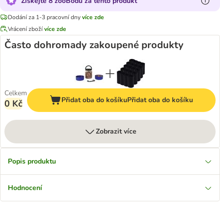
Získejte 8 zooBodů za tento produkt
Dodání za 1-3 pracovní dny
více zde
Vrácení zboží
více zde
Často dohromady zakoupené produkty
Celkem
Přidat oba do košíku
Přidat oba do košíku
0 Kč
Zobrazit více
Popis produktu
Hodnocení