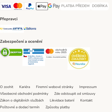
PLATBA PŘEDEM
DOBÍRKA
PLATBA PŘEDEM Payment Met
DOBÍRKA Pa
Visa Payment Method
Mastercard Payment Method
PayPal Payment Method
Apple pay Payment Method
GooglePay Payment Method
Přepravci
Česká pošta Shipping Method
PPL Shipping Method
Balíkovna Shipping Method
Zabezpečení a ocenění
Security
Security
Security
Security
O zoohit
Kariéra
Firemní webové stránky
Impressum
Všeobecné obchodní podmínky
Zde odstoupit od smlouvy
Zákon o digitálních službách
Likvidace baterií
Kontakt
Poštovné a dodací termín
Způsoby platby