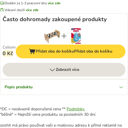
Dodání za 1-3 pracovní dny
více zde
Vrácení zboží
více zde
Často dohromady zakoupené produkty
Celkem
Přidat oba do košíku
Přidat oba do košíku
0 Kč
Zobrazit více
Popis produktu
*DC = nezávazně doporučená cena **
Podmínky.
"běžně" = Nejnižší cena produktu za posledních 30 dní.
zoohit má právo používat vaši e-mailovou adresu k přímé reklamě na