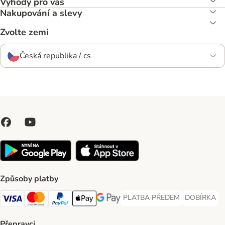
Výhody pro vás
Nakupování a slevy
Zvolte zemi
Česká republika / cs
Způsoby platby
PLATBA PŘEDEM
DOBÍRKA
PLATBA PŘEDEM Payment Met
DOBÍRKA Pa
Visa Payment Method
Mastercard Payment Method
PayPal Payment Method
Apple pay Payment Method
GooglePay Payment Method
Přepravci