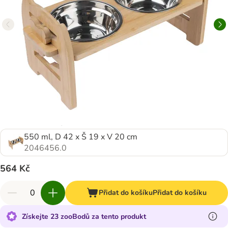
550 ml, D 42 x Š 19 x V 20 cm
2046456.0
564 Kč
Přidat do košíku
Přidat do košíku
Získejte 23 zooBodů za tento produkt