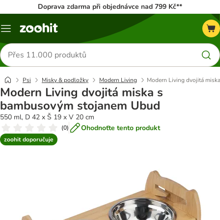
Doprava zdarma při objednávce nad 799 Kč**
Menu
Hledat
produkty
Psi
Misky & podložky
Modern Living
Modern Living dvojitá mis
Modern Living dvojitá miska s
bambusovým stojanem Ubud
550 ml, D 42 x Š 19 x V 20 cm
Ohodnoťte tento produkt
(
0
)
zoohit doporučuje