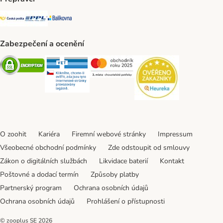
Česká pošta Shipping Method
PPL Shipping Method
Balíkovna Shipping Method
Zabezpečení a ocenění
Security
Security
Security
Security
O zoohit
Kariéra
Firemní webové stránky
Impressum
Všeobecné obchodní podmínky
Zde odstoupit od smlouvy
Zákon o digitálních službách
Likvidace baterií
Kontakt
Poštovné a dodací termín
Způsoby platby
Partnerský program
Ochrana osobních údajů
Ochrana osobních údajů
Prohlášení o přístupnosti
© zooplus SE
2026