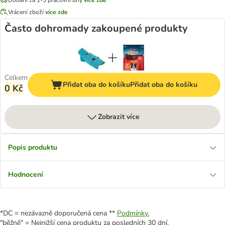
Vrácení zboží
více zde
Často dohromady zakoupené produkty
Celkem
Přidat oba do košíku
Přidat oba do košíku
0 Kč
Zobrazit více
Popis produktu
Hodnocení
*DC = nezávazně doporučená cena **
Podmínky.
"běžně" = Nejnižší cena produktu za posledních 30 dní.