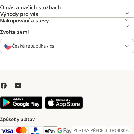
O nás a našich službách
Výhody pro vás
Nakupování a slevy
Zvolte zemi
Česká republika / cs
Způsoby platby
PLATBA PŘEDEM
DOBÍRKA
PLATBA PŘEDEM Payment Met
DOBÍRKA Pa