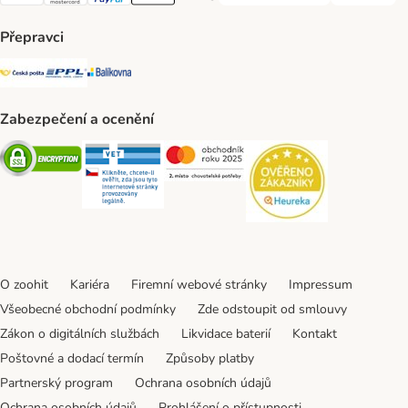
Visa Payment Method
Mastercard Payment Method
PayPal Payment Method
Apple pay Payment Method
GooglePay Payment Method
Přepravci
Česká pošta Shipping Method
PPL Shipping Method
Balíkovna Shipping Method
Zabezpečení a ocenění
Security
Security
Security
Security
O zoohit
Kariéra
Firemní webové stránky
Impressum
Všeobecné obchodní podmínky
Zde odstoupit od smlouvy
Zákon o digitálních službách
Likvidace baterií
Kontakt
Poštovné a dodací termín
Způsoby platby
Partnerský program
Ochrana osobních údajů
Ochrana osobních údajů
Prohlášení o přístupnosti