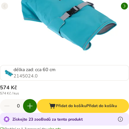
délka zad: cca 60 cm
2145024.0
574 Kč
574 Kč / kus
Přidat do košíku
Přidat do košíku
Získejte 23 zooBodů za tento produkt
Dodání za 1-3 pracovní dny
více zde