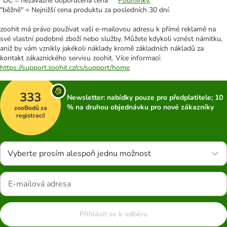
*DC = nezávazně doporučená cena **
Podmínky.
"běžně" = Nejnižší cena produktu za posledních 30 dní.
zoohit má právo používat vaši e-mailovou adresu k přímé reklamě na
své vlastní podobné zboží nebo služby. Můžete kdykoli vznést námitku,
aniž by vám vznikly jakékoli náklady kromě základních nákladů za
kontakt zákaznického servisu zoohit. Více informací:
https://support.zoohit.cz/cs/support/home
333
Newsletter: nabídky pouze pro předplatitele; 10
% na druhou objednávku pro nové zákazníky
zooBodů za
registraci!
Vyberte prosím alespoň jednu možnost
Přihlásit se k odběru