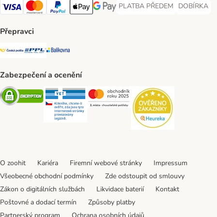
PLATBA PŘEDEM
DOBÍRKA
PLATBA PŘEDEM Payment Met
DOBÍRKA Pa
Visa Payment Method
Mastercard Payment Method
PayPal Payment Method
Apple pay Payment Method
GooglePay Payment Method
Přepravci
Česká pošta Shipping Method
PPL Shipping Method
Balíkovna Shipping Method
Zabezpečení a ocenění
Security
Security
Security
Security
O zoohit
Kariéra
Firemní webové stránky
Impressum
Všeobecné obchodní podmínky
Zde odstoupit od smlouvy
Zákon o digitálních službách
Likvidace baterií
Kontakt
Poštovné a dodací termín
Způsoby platby
Partnerský program
Ochrana osobních údajů