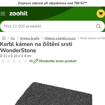
Doprava zdarma při objednávce nad 799 Kč**
Menu
Hledat
produkty
Psi
Hygiena & péče
Hřebeny a kartáče na psy
Kerbl kámen na čiš
Kerbl kámen na čištění srsti
WonderStone
D 11 x Š 10 x V 4 cm
Ohodnoťte tento produkt
(
0
)