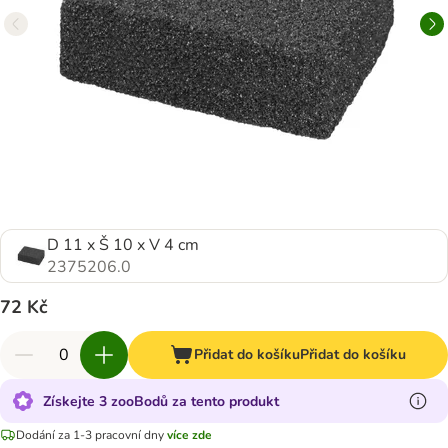
D 11 x Š 10 x V 4 cm
2375206.0
72 Kč
Přidat do košíku
Přidat do košíku
Získejte 3 zooBodů za tento produkt
Dodání za 1-3 pracovní dny
více zde