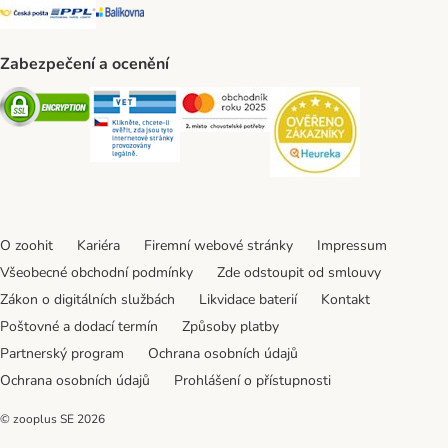
Česká pošta Shipping Method
PPL Shipping Method
Balíkovna Shipping Method
Zabezpečení a ocenění
Security
Security
Security
Security
O zoohit
Kariéra
Firemní webové stránky
Impressum
Všeobecné obchodní podmínky
Zde odstoupit od smlouvy
Zákon o digitálních službách
Likvidace baterií
Kontakt
Poštovné a dodací termín
Způsoby platby
Partnerský program
Ochrana osobních údajů
Ochrana osobních údajů
Prohlášení o přístupnosti
© zooplus SE
2026