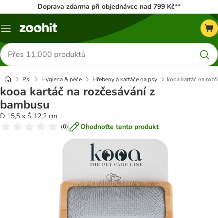
Doprava zdarma při objednávce nad 799 Kč**
Menu
Hledat
produkty
Psi
Hygiena & péče
Hřebeny a kartáče na psy
kooa kartáč na roz
kooa kartáč na rozčesávání z
bambusu
D 15,5 x Š 12,2 cm
Ohodnoťte tento produkt
(
0
)