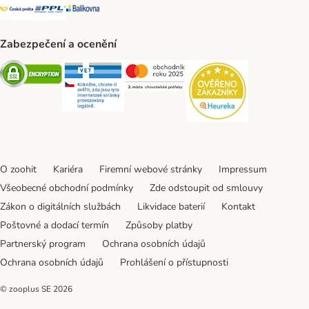
Česká pošta Shipping Method
PPL Shipping Method
Balíkovna Shipping Method
Zabezpečení a ocenění
Security
Security
Security
Security
O zoohit
Kariéra
Firemní webové stránky
Impressum
Všeobecné obchodní podmínky
Zde odstoupit od smlouvy
Zákon o digitálních službách
Likvidace baterií
Kontakt
Poštovné a dodací termín
Způsoby platby
Partnerský program
Ochrana osobních údajů
Ochrana osobních údajů
Prohlášení o přístupnosti
© zooplus SE
2026