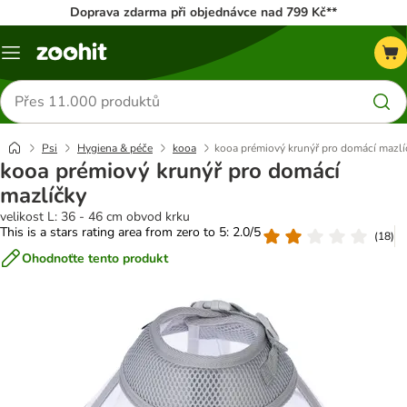
Doprava zdarma při objednávce nad 799 Kč**
Menu
Hledat
produkty
Psi
Hygiena & péče
kooa
kooa prémiový krunýř pro domácí mazlí
kooa prémiový krunýř pro domácí
mazlíčky
velikost L: 36 - 46 cm obvod krku
This is a stars rating area from zero to 5: 2.0/5
(
18
)
Ohodnoťte tento produkt