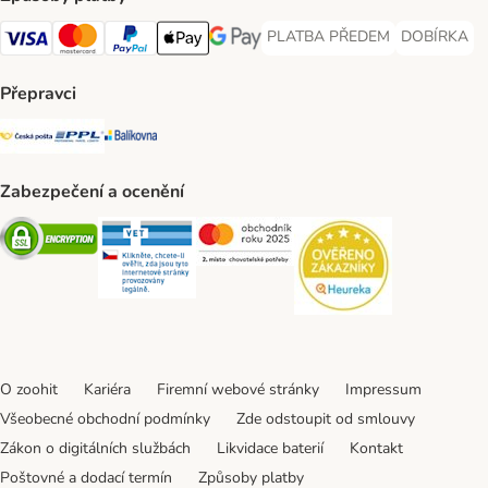
PLATBA PŘEDEM
DOBÍRKA
PLATBA PŘEDEM Payment Met
DOBÍRKA Pa
Visa Payment Method
Mastercard Payment Method
PayPal Payment Method
Apple pay Payment Method
GooglePay Payment Method
Přepravci
Česká pošta Shipping Method
PPL Shipping Method
Balíkovna Shipping Method
Zabezpečení a ocenění
Security
Security
Security
Security
O zoohit
Kariéra
Firemní webové stránky
Impressum
Všeobecné obchodní podmínky
Zde odstoupit od smlouvy
Zákon o digitálních službách
Likvidace baterií
Kontakt
Poštovné a dodací termín
Způsoby platby