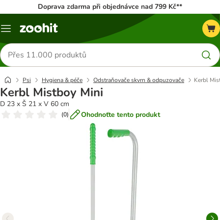
Doprava zdarma při objednávce nad 799 Kč**
Menu
Hledat
produkty
Psi
Hygiena & péče
Odstraňovače skvrn & odpuzovače
Kerbl Mis
Kerbl Mistboy Mini
D 23 x Š 21 x V 60 cm
Ohodnoťte tento produkt
(
0
)