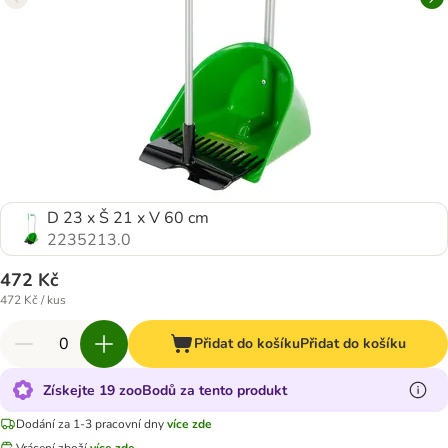
D 23 x Š 21 x V 60 cm
2235213.0
472 Kč
472 Kč / kus
Přidat do košíku
Přidat do košíku
Získejte 19 zooBodů za tento produkt
Dodání za 1-3 pracovní dny
více zde
Vrácení zboží
více zde