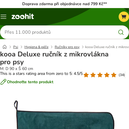
Doprava zdarma při objednávce nad 799 Kč**
Menu
Hledat
produkty
Psi
Hygiena & péče
Ručníky pro psy
kooa Deluxe ručník z mikrov
kooa Deluxe ručník z mikrovlákna
pro psy
M: D 90 x Š 60 cm
This is a stars rating area from zero to 5: 4.5/5
(
34
)
Ohodnoťte tento produkt