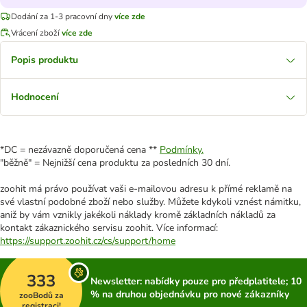
Dodání za 1-3 pracovní dny
více zde
Vrácení zboží
více zde
Popis produktu
Hodnocení
*DC = nezávazně doporučená cena **
Podmínky.
"běžně" = Nejnižší cena produktu za posledních 30 dní.
zoohit má právo používat vaši e-mailovou adresu k přímé reklamě na
své vlastní podobné zboží nebo služby. Můžete kdykoli vznést námitku,
aniž by vám vznikly jakékoli náklady kromě základních nákladů za
kontakt zákaznického servisu zoohit. Více informací:
https://support.zoohit.cz/cs/support/home
333
Newsletter: nabídky pouze pro předplatitele; 10
% na druhou objednávku pro nové zákazníky
zooBodů za
registraci!