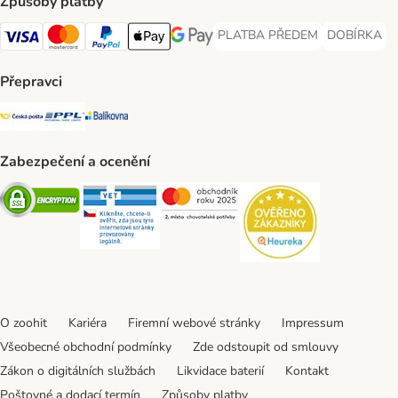
Způsoby platby
PLATBA PŘEDEM
DOBÍRKA
PLATBA PŘEDEM Payment Met
DOBÍRKA Pa
Visa Payment Method
Mastercard Payment Method
PayPal Payment Method
Apple pay Payment Method
GooglePay Payment Method
Přepravci
Česká pošta Shipping Method
PPL Shipping Method
Balíkovna Shipping Method
Zabezpečení a ocenění
Security
Security
Security
Security
O zoohit
Kariéra
Firemní webové stránky
Impressum
Všeobecné obchodní podmínky
Zde odstoupit od smlouvy
Zákon o digitálních službách
Likvidace baterií
Kontakt
Poštovné a dodací termín
Způsoby platby