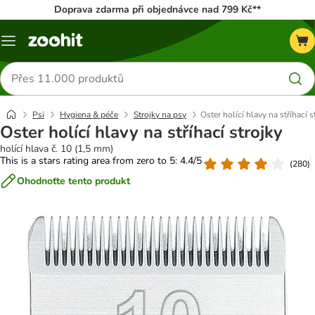
Doprava zdarma při objednávce nad 799 Kč**
Menu
Hledat
produkty
Psi
Hygiena & péče
Strojky na psy
Oster holící hlavy na stříhací s
Oster holící hlavy na stříhací strojky
holící hlava č. 10 (1,5 mm)
This is a stars rating area from zero to 5: 4.4/5
(
280
)
Ohodnoťte tento produkt