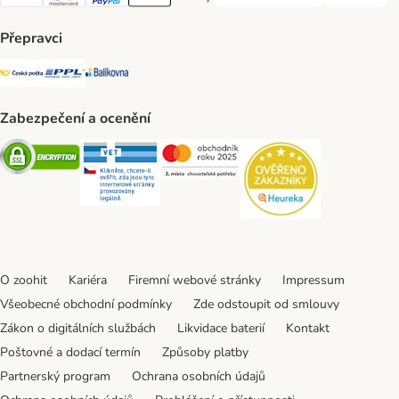
Visa Payment Method
Mastercard Payment Method
PayPal Payment Method
Apple pay Payment Method
GooglePay Payment Method
Přepravci
Česká pošta Shipping Method
PPL Shipping Method
Balíkovna Shipping Method
Zabezpečení a ocenění
Security
Security
Security
Security
O zoohit
Kariéra
Firemní webové stránky
Impressum
Všeobecné obchodní podmínky
Zde odstoupit od smlouvy
Zákon o digitálních službách
Likvidace baterií
Kontakt
Poštovné a dodací termín
Způsoby platby
Partnerský program
Ochrana osobních údajů