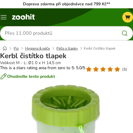
Doprava zdarma při objednávce nad 799 Kč**
Menu
Hledat
produkty
Psi
Hygiena & péče
Péče o tlapky
Kerbl čistítko tlapek
Kerbl čistítko tlapek
Velikost M - L: Ø1 0 x H 14,5 cm
This is a stars rating area from zero to 5: 5.0/5
(
1
)
Ohodnoťte tento produkt