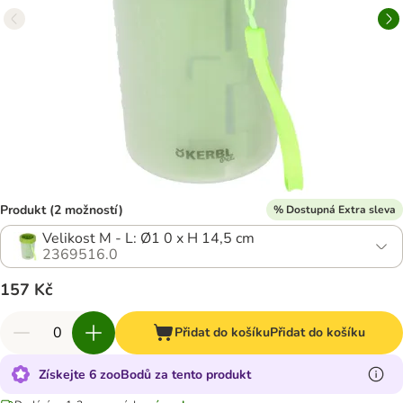
Produkt (2 možností)
% Dostupná Extra sleva
Velikost M - L: Ø1 0 x H 14,5 cm
2369516.0
157 Kč
Přidat do košíku
Přidat do košíku
Získejte 6 zooBodů za tento produkt