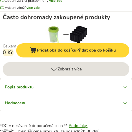
Dodání za 1-3 pracovní dny
více zde
Vrácení zboží
více zde
Často dohromady zakoupené produkty
Celkem
Přidat oba do košíku
Přidat oba do košíku
0 Kč
Zobrazit více
Popis produktu
Hodnocení
*DC = nezávazně doporučená cena **
Podmínky.
"běžně" = Nejnižší cena produktu za posledních 30 dní.