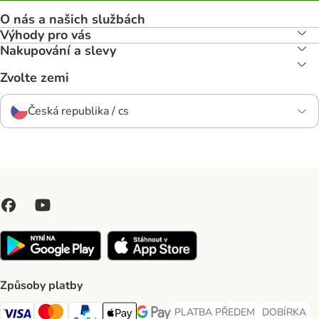
O nás a našich službách
Výhody pro vás
Nakupování a slevy
Zvolte zemi
Česká republika / cs
Způsoby platby
PLATBA PŘEDEM
DOBÍRKA
PLATBA PŘEDEM Payment Met
DOBÍRKA Pa