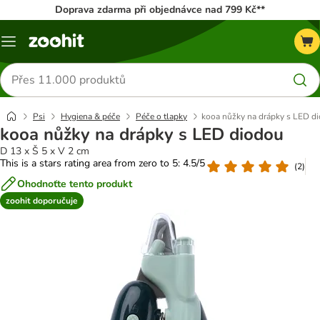
Doprava zdarma při objednávce nad 799 Kč**
Menu
Hledat
produkty
Psi
Hygiena & péče
Péče o tlapky
kooa nůžky na drápky s LED d
kooa nůžky na drápky s LED diodou
D 13 x Š 5 x V 2 cm
This is a stars rating area from zero to 5: 4.5/5
(
2
)
Ohodnoťte tento produkt
zoohit doporučuje