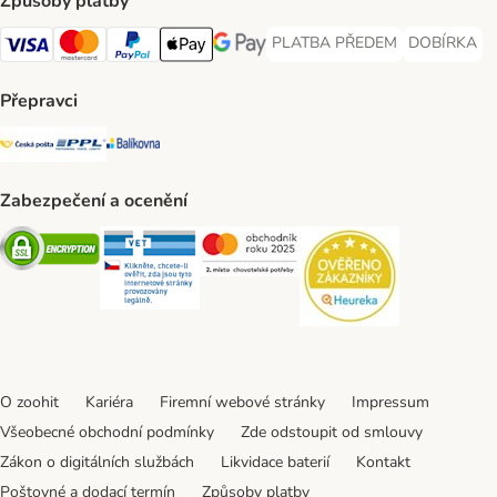
Způsoby platby
PLATBA PŘEDEM
DOBÍRKA
PLATBA PŘEDEM Payment Met
DOBÍRKA Pa
Visa Payment Method
Mastercard Payment Method
PayPal Payment Method
Apple pay Payment Method
GooglePay Payment Method
Přepravci
Česká pošta Shipping Method
PPL Shipping Method
Balíkovna Shipping Method
Zabezpečení a ocenění
Security
Security
Security
Security
O zoohit
Kariéra
Firemní webové stránky
Impressum
Všeobecné obchodní podmínky
Zde odstoupit od smlouvy
Zákon o digitálních službách
Likvidace baterií
Kontakt
Poštovné a dodací termín
Způsoby platby