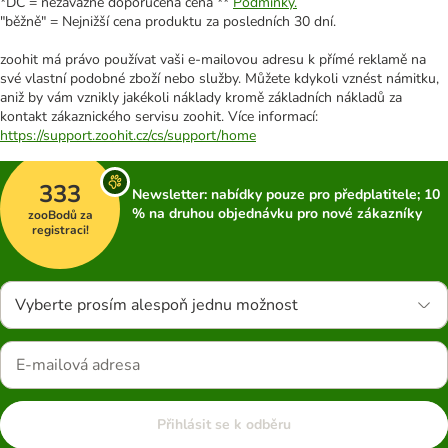
*DC = nezávazně doporučená cena **
Podmínky.
"běžně" = Nejnižší cena produktu za posledních 30 dní.
zoohit má právo používat vaši e-mailovou adresu k přímé reklamě na
své vlastní podobné zboží nebo služby. Můžete kdykoli vznést námitku,
aniž by vám vznikly jakékoli náklady kromě základních nákladů za
kontakt zákaznického servisu zoohit. Více informací:
https://support.zoohit.cz/cs/support/home
333
Newsletter: nabídky pouze pro předplatitele; 10
% na druhou objednávku pro nové zákazníky
zooBodů za
registraci!
Vyberte prosím alespoň jednu možnost
Přihlásit se k odběru