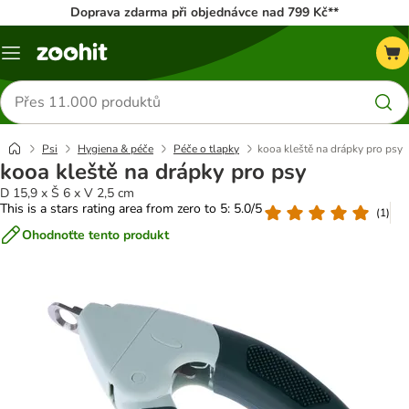
Doprava zdarma při objednávce nad 799 Kč**
Menu
Hledat
produkty
Psi
Hygiena & péče
Péče o tlapky
kooa kleště na drápky pro psy
kooa kleště na drápky pro psy
D 15,9 x Š 6 x V 2,5 cm
This is a stars rating area from zero to 5: 5.0/5
(
1
)
Ohodnoťte tento produkt