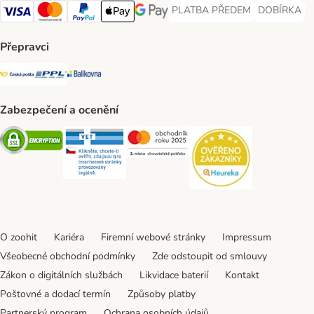
PLATBA PŘEDEM
DOBÍRKA
PLATBA PŘEDEM Payment Met
DOBÍRKA Pa
Visa Payment Method
Mastercard Payment Method
PayPal Payment Method
Apple pay Payment Method
GooglePay Payment Method
Přepravci
Česká pošta Shipping Method
PPL Shipping Method
Balíkovna Shipping Method
Zabezpečení a ocenění
Security
Security
Security
Security
O zoohit
Kariéra
Firemní webové stránky
Impressum
Všeobecné obchodní podmínky
Zde odstoupit od smlouvy
Zákon o digitálních službách
Likvidace baterií
Kontakt
Poštovné a dodací termín
Způsoby platby
Partnerský program
Ochrana osobních údajů