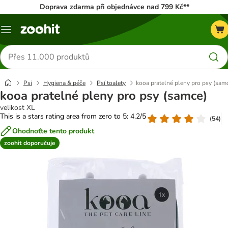
Doprava zdarma při objednávce nad 799 Kč**
Menu
Hledat
produkty
Psi
Hygiena & péče
Psí toalety
kooa pratelné pleny pro psy (sam
kooa pratelné pleny pro psy (samce)
velikost XL
This is a stars rating area from zero to 5: 4.2/5
(
54
)
Ohodnoťte tento produkt
zoohit doporučuje