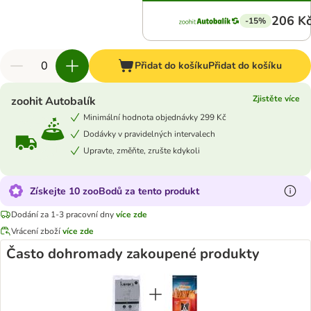
206 K
-15%
Přidat do košíku
Přidat do košíku
Zjistěte více
zoohit Autobalík
Minimální hodnota objednávky 299 Kč
Dodávky v pravidelných intervalech
Upravte, změňte, zrušte kdykoli
Získejte 10 zooBodů za tento produkt
Dodání za 1-3 pracovní dny
více zde
Vrácení zboží
více zde
Často dohromady zakoupené produkty