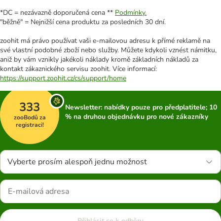
*DC = nezávazně doporučená cena **
Podmínky.
"běžně" = Nejnižší cena produktu za posledních 30 dní.
zoohit má právo používat vaši e-mailovou adresu k přímé reklamě na
své vlastní podobné zboží nebo služby. Můžete kdykoli vznést námitku,
aniž by vám vznikly jakékoli náklady kromě základních nákladů za
kontakt zákaznického servisu zoohit. Více informací:
https://support.zoohit.cz/cs/support/home
333
Newsletter: nabídky pouze pro předplatitele; 10
% na druhou objednávku pro nové zákazníky
zooBodů za
registraci!
Vyberte prosím alespoň jednu možnost
Přihlásit se k odběru