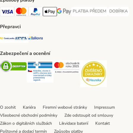
Způsoby platby
PLATBA PŘEDEM
DOBÍRKA
PLATBA PŘEDEM Payment Met
DOBÍRKA Pa
Visa Payment Method
Mastercard Payment Method
PayPal Payment Method
Apple pay Payment Method
GooglePay Payment Method
Přepravci
Česká pošta Shipping Method
PPL Shipping Method
Balíkovna Shipping Method
Zabezpečení a ocenění
Security
Security
Security
Security
O zoohit
Kariéra
Firemní webové stránky
Impressum
Všeobecné obchodní podmínky
Zde odstoupit od smlouvy
Zákon o digitálních službách
Likvidace baterií
Kontakt
Poštovné a dodací termín
Způsoby platby