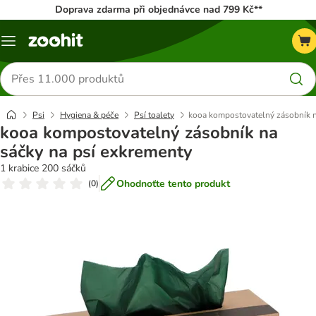
Doprava zdarma při objednávce nad 799 Kč**
Menu
Hledat
produkty
Psi
Hygiena & péče
Psí toalety
kooa kompostovatelný zásobník n
kooa kompostovatelný zásobník na
sáčky na psí exkrementy
1 krabice 200 sáčků
Ohodnoťte tento produkt
(
0
)