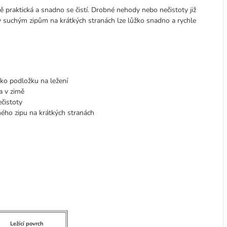
tě praktická a snadno se čistí. Drobné nehody nebo nečistoty již
y suchým zipům na krátkých stranách lze lůžko snadno a rychle
jako podložku na ležení
a v zimě
čistoty
hého zipu na krátkých stranách
Ležící povrch