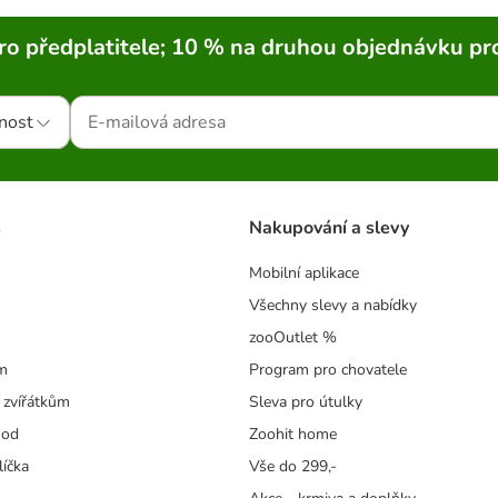
ro předplatitele; 10 % na druhou objednávku pr
nost
s
Nakupování a slevy
Mobilní aplikace
Všechny slevy a nabídky
zooOutlet %
m
Program pro chovatele
 zvířátkům
Sleva pro útulky
hod
Zoohit home
líčka
Vše do 299,-