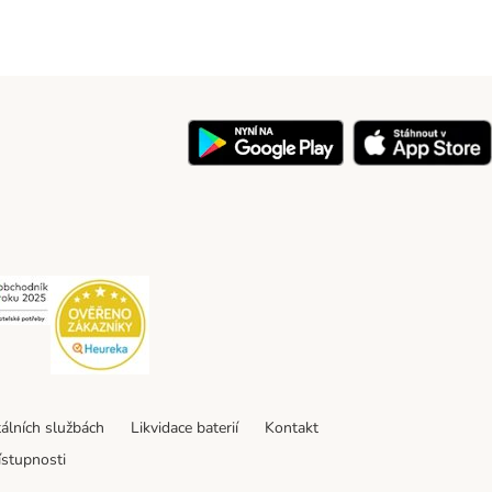
y
Security
Security
tálních službách
Likvidace baterií
Kontakt
ístupnosti