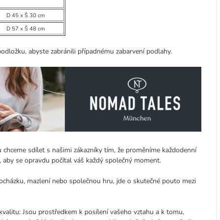
D 45 x Š 30 cm
D 57 x Š 48 cm
podložku, abyste zabránili případnému zabarvení podlahy.
ou chceme sdílet s našimi zákazníky tím, že proměníme každodenní
o, aby se opravdu počítal váš každý společný moment.
procházku, mazlení nebo společnou hru, jde o skutečné pouto mezi
valitu: Jsou prostředkem k posílení vašeho vztahu a k tomu,