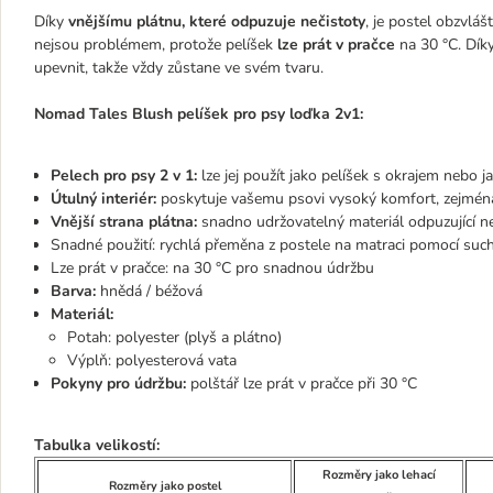
Díky
vnějšímu plátnu, které odpuzuje nečistoty
, je postel obzvláš
nejsou problémem, protože pelíšek
lze prát v pračce
na 30 °C. Dík
upevnit, takže vždy zůstane ve svém tvaru.
Nomad Tales Blush pelíšek pro psy loďka 2v1:
Pelech pro psy 2 v 1:
lze jej použít jako pelíšek s okrajem nebo 
Útulný interiér:
poskytuje vašemu psovi vysoký komfort, zejmén
Vnější strana plátna:
snadno udržovatelný materiál odpuzující ne
Snadné použití: rychlá přeměna z postele na matraci pomocí suc
Lze prát v pračce: na 30 °C pro snadnou údržbu
Barva:
hnědá / béžová
Materiál:
Potah: polyester (plyš a plátno)
Výplň: polyesterová vata
Pokyny pro údržbu:
polštář lze prát v pračce při 30 °C
Tabulka velikostí:
Rozměry jako lehací
Rozměry jako postel