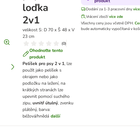
produkt
loďka
Dodání za 1-3 pracovní dny
víc
2v1
Vrácení zboží
více zde
Všechny ceny jsou včetně DPH.
Ce
bude automaticky vypočítaná v koš
velikost S: D 70 x Š 48 x V
23 cm
(
0
)
Ohodnoťte tento
produkt
Pelíšek pro psy 2 v 1
, lze
použít jako pelíšek s
okrajem nebo jako
podložku na ležení, na
krátkých stranách lze
upevnit pomocí suchého
zipu,
uvnitř útulný
, zvenku
plátěný, barva:
béžová/hnědá
další