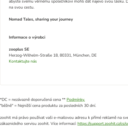
abyste svému věrnému společníkovi mohli dát najevo svou lásku. D
na svou cestu.
Nomad Tales, sharing your journey
Informace o výrobci
zooplus SE
Herzog-Wilhelm-Straße 18, 80331, München, DE
Kontaktujte nás
*DC = nezávazně doporučená cena **
Podmínky.
"běžně" = Nejnižší cena produktu za posledních 30 dní.
zoohit má právo používat vaši e-mailovou adresu k přímé reklamě na své
zákaznického servisu zoohit. Více informací:
https://support.zoohit.cz/cs