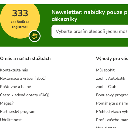
333
Newsletter: nabídky pouze p
zákazníky
zooBodů za
registraci!
Vyberte prosím alespoň jednu mož
O nás a našich službách
Výhody pro vá
Kontaktujte nás
Můj zoohit
Reklamace a vrácení zboží
zoohit Autobalík
Poštovné a balné
zoohit Club
Často kladené dotazy (FAQ)
Bonusový progra
Magazín
Pomáhejte s námi
Partnerský program
Přehled všech vý
Udržitelnost
Profil vašeho maz