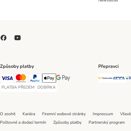
Newsletter
Způsoby platby
Přepravci
Česká poš
PP
Visa Payment Method
Mastercard Payment Method
PayPal Payment Method
Apple pay Payment Method
GooglePay Payment Method
PLATBA PŘEDEM
DOBÍRKA
PLATBA PŘEDEM Payment Method
DOBÍRKA Payment Method
O zoohit
Kariéra
Firemní webové stránky
Impressum
Všeob
Poštovné a dodací termín
Způsoby platby
Partnerský program