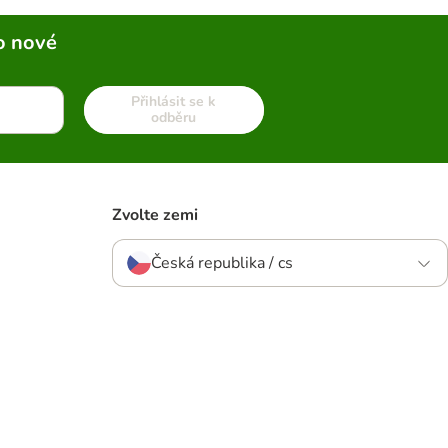
o nové
Přihlásit se k
odběru
Zvolte zemi
Česká republika / cs