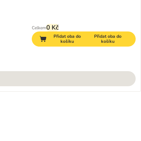
0 Kč
Celkem
Přidat oba do
Přidat oba do
košíku
košíku