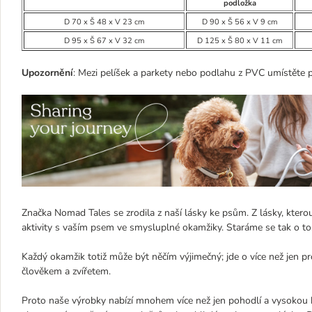
podložka
D 70 x Š 48 x V 23 cm
D 90 x Š 56 x V 9 cm
D 95 x Š 67 x V 32 cm
D 125 x Š 80 x V 11 cm
Upozornění
: Mezi pelíšek a parkety nebo podlahu z PVC umístěte 
Značka Nomad Tales se zrodila z naší lásky ke psům. Z lásky, kter
aktivity s vaším psem ve smysluplné okamžiky. Staráme se tak o t
Každý okamžik totiž může být něčím výjimečný; jde o více než jen 
člověkem a zvířetem.
Proto naše výrobky nabízí mnohem více než jen pohodlí a vysokou k