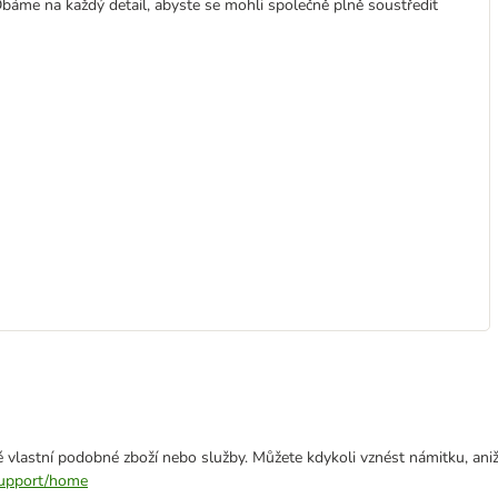
báme na každý detail, abyste se mohli společně plně soustředit
 vlastní podobné zboží nebo služby. Můžete kdykoli vznést námitku, aniž
/support/home