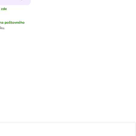
e zde
na poštovného
íku.