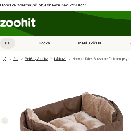
Doprava zdarma při objednávce nad 799 Kč**
Psi
Kočky
Malá zvířata
Otevřít menu: Psi
Otevřít menu: Kočky
Ote
Psi
Pelíšky & deky
Látkové
Nomad Tales Blush pelíšek pro psy l