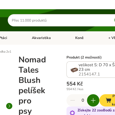
Hledat
produkty
Ptáci
Akvaristika
Koně
+ V
vřít menu: Malá zvířata
Otevřít menu: Ptáci
Otevřít menu: Akvaristika
Otevří
oďka 2v1
Nomad
Produkt (2 možností)
velikost S: D 70 x 
Tales
23 cm
2154147.1
Blush
554 Kč
pelíšek
554 Kč / kus
P
pro
k
psy
Získejte 22 zooBodů z