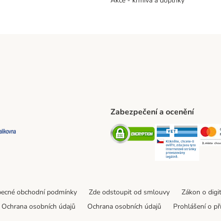
Akce - krmiva a doplňky
Zabezpečení a ocenění
ta Shipping Method
L Shipping Method
Balíkovna Shipping Method
Security
Securit
ecné obchodní podmínky
Zde odstoupit od smlouvy
Zákon o digi
Ochrana osobních údajů
Ochrana osobních údajů
Prohlášení o př