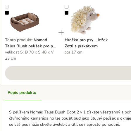
Nomad Tales Blush pelíšek pro psy loďka 2v1
Hračka pro psy - Ježek Zotti s pís
Tento produkt
:
Nomad
Hračka pro psy - Ježek
Tales Blush pelíšek pro psy
Zotti s pískátkem
loďka 2v1
velikost S: D 70 x Š 48 x V
cca 17 cm
23 cm
Popis produktu
S pelíškem Nomad Tales Blush Boot 2 v 1 získáte všestranný a po
čtyřnohého kamaráda ho lze použít buď jako útulný pelíšek s okraj
se váš pes může skvěle uvelebit a cítit se naprosto pohodlně.