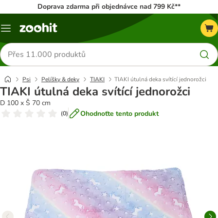
Doprava zdarma při objednávce nad 799 Kč**
Menu
Hledat
produkty
Psi
Pelíšky & deky
TIAKI
TIAKI útulná deka svítící jednorožci
TIAKI útulná deka svítící jednorožci
D 100 x Š 70 cm
Ohodnoťte tento produkt
(
0
)