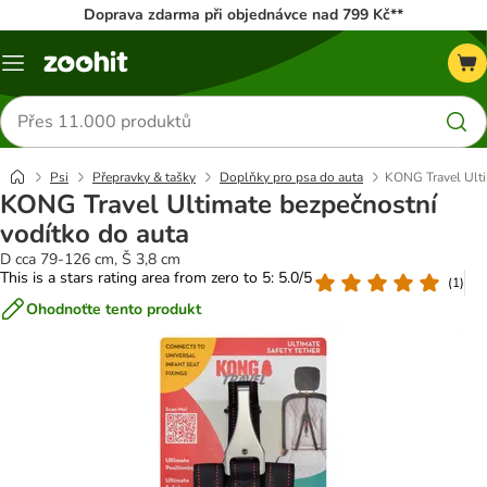
Doprava zdarma při objednávce nad 799 Kč**
Menu
Hledat
produkty
Psi
Přepravky & tašky
Doplňky pro psa do auta
KONG Travel Ulti
KONG Travel Ultimate bezpečnostní
vodítko do auta
D cca 79-126 cm, Š 3,8 cm
This is a stars rating area from zero to 5: 5.0/5
(
1
)
Ohodnoťte tento produkt