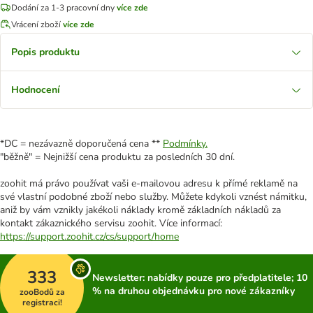
Dodání za 1-3 pracovní dny
více zde
Vrácení zboží
více zde
Popis produktu
Hodnocení
*DC = nezávazně doporučená cena **
Podmínky.
"běžně" = Nejnižší cena produktu za posledních 30 dní.
zoohit má právo používat vaši e-mailovou adresu k přímé reklamě na
své vlastní podobné zboží nebo služby. Můžete kdykoli vznést námitku,
aniž by vám vznikly jakékoli náklady kromě základních nákladů za
kontakt zákaznického servisu zoohit. Více informací:
https://support.zoohit.cz/cs/support/home
333
Newsletter: nabídky pouze pro předplatitele; 10
% na druhou objednávku pro nové zákazníky
zooBodů za
registraci!