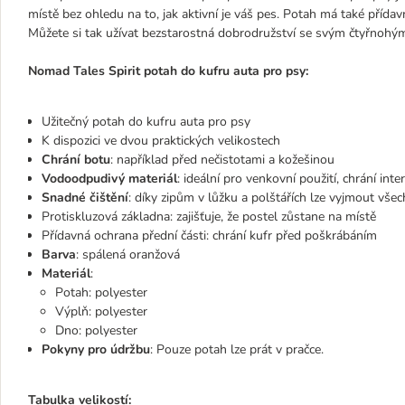
místě bez ohledu na to, jak aktivní je váš pes. Potah má také přída
Můžete si tak užívat bezstarostná dobrodružství se svým čtyřnohým 
Nomad Tales Spirit potah do kufru auta pro psy:
Užitečný potah do kufru auta pro psy
K dispozici ve dvou praktických velikostech
Chrání botu
: například před nečistotami a kožešinou
Vodoodpudivý materiál
: ideální pro venkovní použití, chrání inte
Snadné čištění
: díky zipům v lůžku a polštářích lze vyjmout vše
Protiskluzová základna: zajišťuje, že postel zůstane na místě
Přídavná ochrana přední části: chrání kufr před poškrábáním
Barva
: spálená oranžová
Materiál
:
Potah: polyester
Výplň: polyester
Dno: polyester
Pokyny pro údržbu
: Pouze potah lze prát v pračce.
Tabulka velikostí: