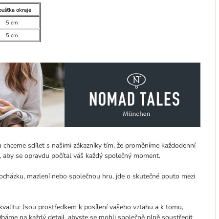
oušťka okraje
5 cm
5 cm
ou chceme sdílet s našimi zákazníky tím, že proměníme každodenní
o, aby se opravdu počítal váš každý společný moment.
procházku, mazlení nebo společnou hru, jde o skutečné pouto mezi
valitu: Jsou prostředkem k posílení vašeho vztahu a k tomu,
báme na každý detail, abyste se mohli společně plně soustředit