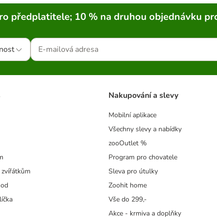
ro předplatitele; 10 % na druhou objednávku pr
nost
s
Nakupování a slevy
Mobilní aplikace
Všechny slevy a nabídky
zooOutlet %
m
Program pro chovatele
 zvířátkům
Sleva pro útulky
hod
Zoohit home
líčka
Vše do 299,-
Akce - krmiva a doplňky