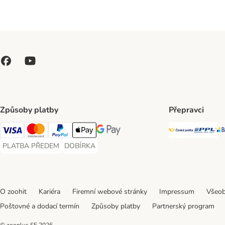
Způsoby platby
Přepravci
Česká poš
PP
Visa Payment Method
Mastercard Payment Method
PayPal Payment Method
Apple pay Payment Method
GooglePay Payment Method
PLATBA PŘEDEM
DOBÍRKA
PLATBA PŘEDEM Payment Method
DOBÍRKA Payment Method
O zoohit
Kariéra
Firemní webové stránky
Impressum
Všeob
Poštovné a dodací termín
Způsoby platby
Partnerský program
© zooplus SE
2026