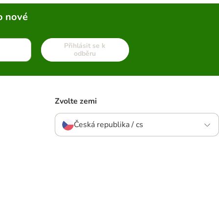
o nové
Přihlásit se k
odběru
Zvolte zemi
Česká republika / cs