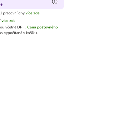
kt
3 pracovní dny
více zde
í
více zde
sou včetně DPH.
Cena poštovného
y vypočítaná v košíku.