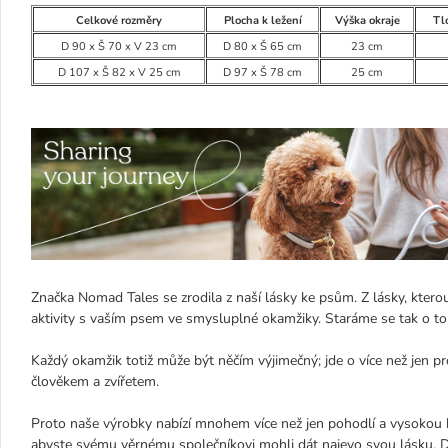
Celkové rozměry
Plocha k ležení
Výška okraje
Tl
D 90 x Š 70 x V 23 cm
D 80 x Š 65 cm
23 cm
D 107 x Š 82 x V 25 cm
D 97 x Š 78 cm
25 cm
Značka Nomad Tales se zrodila z naší lásky ke psům. Z lásky, kter
aktivity s vaším psem ve smysluplné okamžiky. Staráme se tak o t
Každý okamžik totiž může být něčím výjimečný; jde o více než jen 
člověkem a zvířetem.
Proto naše výrobky nabízí mnohem více než jen pohodlí a vysokou k
abyste svému věrnému společníkovi mohli dát najevo svou lásku. D