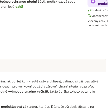
tečnou ochranou přední části
, protiskluzová spodní
produ
: oranžová
další
Dodání za 1-
Vrácení zbož
Všechny ceny j
bude automatick
, jak udržet kufr v autě čistý a uklizený, zatímco si váš pes užívá
je ideální pro venkovní použití a zároveň chrání interiér vozu před
ýplně vyjmout a snadno vyčistit
, takže údržba tohoto potahu je
e
protiskluzová základna
, která zajišťuje, že výrobek zůstane na