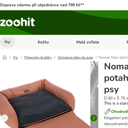
Doprava zdarma při objednávce nad 799 Kč**
Psi
Kočky
Malá zvířata
Otevřít menu: Psi
Otevřít menu: Kočky
Ote
Psi
Přepravky & tašky
Ochranné deky do auta
Nomad Tales Spirit
Nomad
potah
psy
D 90 x Š 70 
This is a star
Ohodnoťt
Elegantní pol
oboustranným