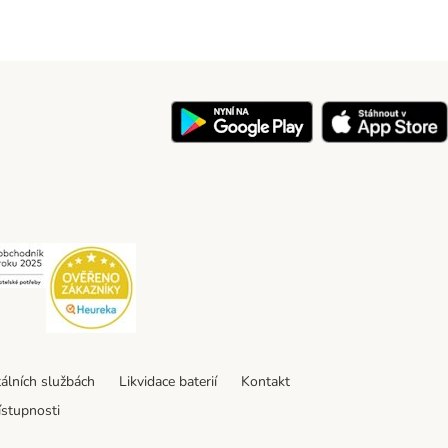
y
Security
Security
tálních službách
Likvidace baterií
Kontakt
ístupnosti