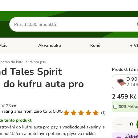
Hledat
produkty
Ptáci
Akvaristika
Koně
+ V
vřít menu: Malá zvířata
Otevřít menu: Ptáci
Otevřít menu: Akvaristika
Otevří
 potah do kufru auta pro psy
 Tales Spirit
Produkt (2 m
D 90
 do kufru auta pro
2049
2 459 Kč
x V 23 cm
-30% Aktivo
s rating area from zero to 5: 5.0/5
(
1
)
e tento produkt
strování do kufru auta pro psy, z
voděodolné
tkaniny, s
 polštářem a pratelným potahem, plyšová měkká
Získej