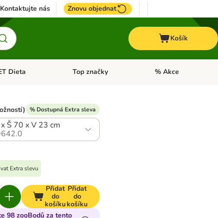
Kontaktujte nás
Znovu objednat
Košík
ET Dieta
Top značky
% Akce
t menu: Koně
Otevřít menu: + VET Dieta
Otevřít menu: Top znač
ožností)
% Dostupná Extra sleva
 x Š 70 x V 23 cm
642.0
vat Extra slevu
Přidat
Přidat
do
do
košíku
košíku
te 98 zooBodů za tento