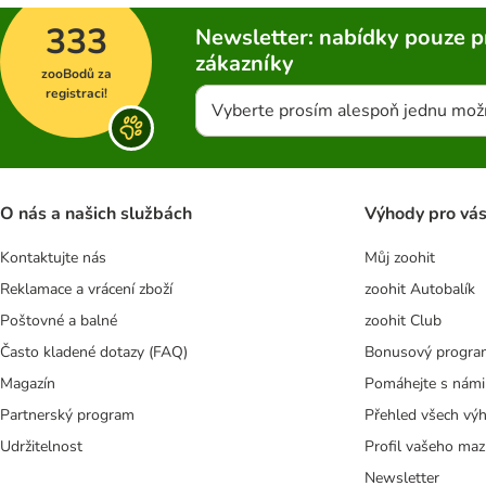
333
Newsletter: nabídky pouze p
zákazníky
zooBodů za
registraci!
Vyberte prosím alespoň jednu mož
O nás a našich službách
Výhody pro vá
Kontaktujte nás
Můj zoohit
Reklamace a vrácení zboží
zoohit Autobalík
Poštovné a balné
zoohit Club
Často kladené dotazy (FAQ)
Bonusový progra
Magazín
Pomáhejte s námi
Partnerský program
Přehled všech vý
Udržitelnost
Profil vašeho maz
Newsletter