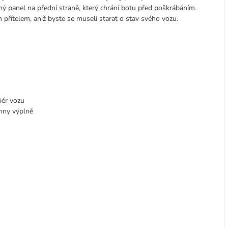
vný panel na přední straně, který chrání botu před poškrábáním.
přítelem, aniž byste se museli starat o stav svého vozu.
riér vozu
chny výplně