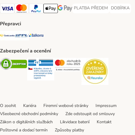
PLATBA PŘEDEM
DOBÍRKA
PLATBA PŘEDEM Payment Met
DOBÍRKA Pa
Visa Payment Method
Mastercard Payment Method
PayPal Payment Method
Apple pay Payment Method
GooglePay Payment Method
Přepravci
Česká pošta Shipping Method
PPL Shipping Method
Balíkovna Shipping Method
Zabezpečení a ocenění
Security
Security
Security
Security
O zoohit
Kariéra
Firemní webové stránky
Impressum
Všeobecné obchodní podmínky
Zde odstoupit od smlouvy
Zákon o digitálních službách
Likvidace baterií
Kontakt
Poštovné a dodací termín
Způsoby platby