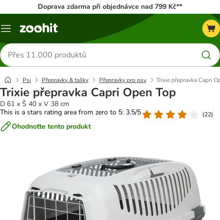
Doprava zdarma při objednávce nad 799 Kč**
Menu
Hledat
produkty
Psi
Přepravky & tašky
Přepravky pro psy
Trixie přepravka Capri 
Trixie přepravka Capri Open Top
D 61 x Š 40 x V 38 cm
This is a stars rating area from zero to 5: 3.5/5
(
22
)
Ohodnoťte tento produkt