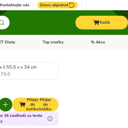
Kontaktujte nás
Znovu objednat
Košík
ET Dieta
Top značky
% Akce
t menu: Koně
Otevřít menu: + VET Dieta
Otevřít menu: Top znač
x š 55,5 x v 34 cm
79.0
Přidat
Přidat
do
do
košíku
košíku
te 34 zooBodů za tento
kt