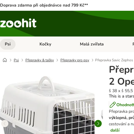
Doprava zdarma při objednávce nad 799 Kč**
Psi
Kočky
Malá zvířata
Otevřít menu: Psi
Otevřít menu: Kočky
Ote
Psi
Přepravky & tašky
Přepravky pro psy
Přepravka Savic Zephos
Přepr
2 Op
š 38 x š 55,5
This is a star
Ohodnoťt
Přepravka pro
výklopná, pr
cestování a n
další