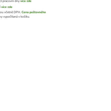
3 pracovní dny
více zde
í
více zde
sou včetně DPH.
Cena poštovného
y vypočítaná v košíku.