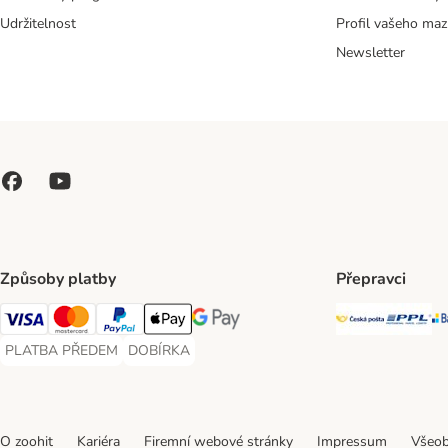
Udržitelnost
Profil vašeho maz
Newsletter
Způsoby platby
Přepravci
Česká poš
PP
Visa Payment Method
Mastercard Payment Method
PayPal Payment Method
Apple pay Payment Method
GooglePay Payment Method
PLATBA PŘEDEM
DOBÍRKA
PLATBA PŘEDEM Payment Method
DOBÍRKA Payment Method
O zoohit
Kariéra
Firemní webové stránky
Impressum
Všeob