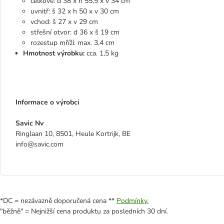
celkově: d 38 x h 55,5 x v 34 cm
uvnitř: š 32 x h 50 x v 30 cm
vchod: š 27 x v 29 cm
střešní otvor: d 36 x š 19 cm
rozestup mříží: max. 3,4 cm
Hmotnost výrobku:
cca. 1,5 kg
Informace o výrobci
Savic Nv
Ringlaan 10, 8501, Heule Kortrijk, BE
info@savic.com
*DC = nezávazně doporučená cena **
Podmínky.
"běžně" = Nejnižší cena produktu za posledních 30 dní.