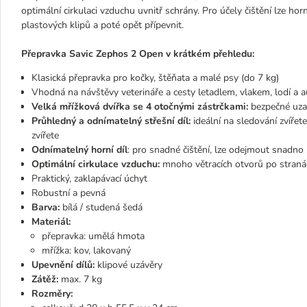
optimální cirkulaci vzduchu uvnitř schrány. Pro účely čištění lze h
plastových klipů a poté opět přípevnit.
Přepravka Savic Zephos 2 Open v krátkém přehledu:
Klasická přepravka pro kočky, štěňata a malé psy (do 7 kg)
Vhodná na návštěvy veterináře a cesty letadlem, vlakem, lodí a 
Velká mřížková dvířka se 4 otočnými zástrčkami:
bezpečné uzav
Průhledný a odnímatelný střešní díl:
ideální na sledování zvíře
zvířete
Odnímatelný horní díl
: pro snadné čištění, lze odejmout snadno 
Optimální cirkulace vzduchu:
mnoho větracích otvorů po straná
Praktický, zaklapávací úchyt
Robustní a pevná
Barva:
bílá / studená šedá
Materiál:
přepravka: umělá hmota
mřížka: kov, lakovaný
Upevnění dílů:
klipové uzávěry
Zátěž:
max. 7 kg
Rozměry: