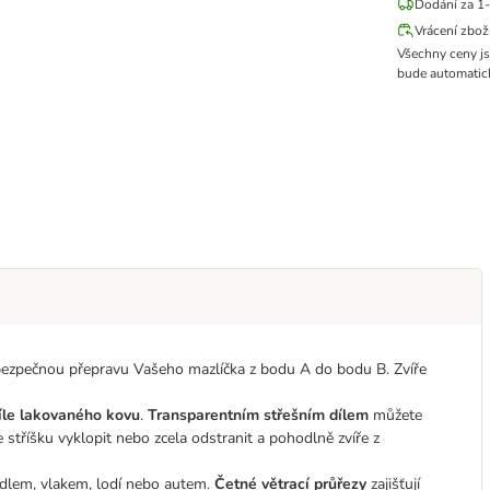
Dodání za 1-
Vrácení zbož
Všechny ceny j
bude automatick
ezpečnou přepravu Vašeho mazlíčka z bodu A do bodu B. Zvíře
íle lakovaného kovu
.
Transparentním střešním dílem
můžete
tříšku vyklopit nebo zcela odstranit a pohodlně zvíře z
tadlem, vlakem, lodí nebo autem.
Četné větrací průřezy
zajišťují