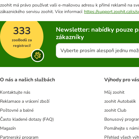
zoohit má právo používat vaši e-mailovou adresu k přímé reklamě na své
zákaznického servisu zoohit. Více informací:
https://support.zoohit.cz/cs
333
Newsletter: nabídky pouze p
zákazníky
zooBodů za
registraci!
Vyberte prosím alespoň jednu mož
O nás a našich službách
Výhody pro vá
Kontaktujte nás
Můj zoohit
Reklamace a vrácení zboží
zoohit Autobalík
Poštovné a balné
zoohit Club
Často kladené dotazy (FAQ)
Bonusový progra
Magazín
Pomáhejte s námi
Partnerský program
Přehled všech vý