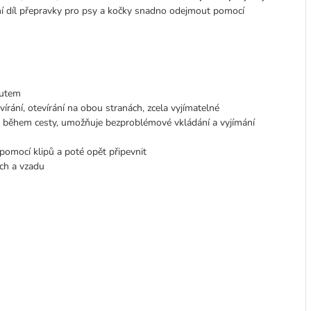
orní díl přepravky pro psy a kočky snadno odejmout pomocí
autem
írání, otevírání na obou stranách, zcela vyjímatelné
te během cesty, umožňuje bezproblémové vkládání a vyjímání
pomocí klipů a poté opět připevnit
ch a vzadu