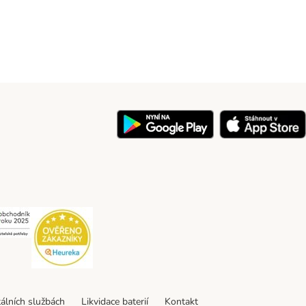
y
Security
Security
tálních službách
Likvidace baterií
Kontakt