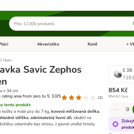
Hledat
produkty
Ptáci
Akvaristika
Koně
+ V
vřít menu: Malá zvířata
Otevřít menu: Ptáci
Otevřít menu: Akvaristika
Otevří
 2 Open
avka Savic Zephos
š 38 
7281
en
854 Kč
 x v 34 cm
s rating area from zero to 5: 3.0/5
854 Kč / kus
(
1
)
e tento produkt
 kočky a malé psy do 7 kg,
kovová mřížovaná dvířka
,
ůhledná stříška
,
odnímatelný horní díl
, ideální na
Získej
ávštěvy veterináře bez stresu, z pevné umělé hmoty
produ