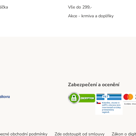
líčka
Vše do 299,-
Akce - krmiva a doplňky
Zabezpečení a ocenění
ta Shipping Method
L Shipping Method
Balíkovna Shipping Method
Security
Securit
ecné obchodní podmínky
Zde odstoupit od smlouvy
Zákon o digi