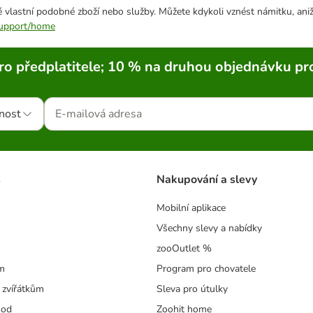
 vlastní podobné zboží nebo služby. Můžete kdykoli vznést námitku, aniž
/support/home
ro předplatitele; 10 % na druhou objednávku pr
nost
s
Nakupování a slevy
Mobilní aplikace
Všechny slevy a nabídky
zooOutlet %
m
Program pro chovatele
 zvířátkům
Sleva pro útulky
hod
Zoohit home