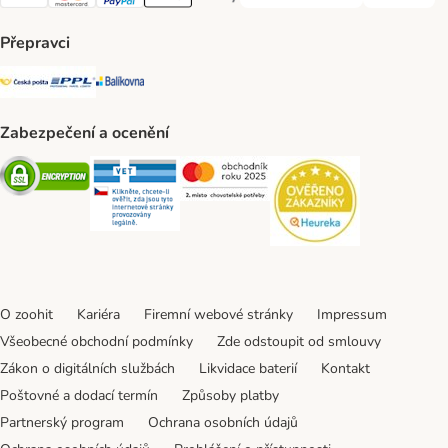
Visa Payment Method
Mastercard Payment Method
PayPal Payment Method
Apple pay Payment Method
GooglePay Payment Method
Přepravci
Česká pošta Shipping Method
PPL Shipping Method
Balíkovna Shipping Method
Zabezpečení a ocenění
Security
Security
Security
Security
O zoohit
Kariéra
Firemní webové stránky
Impressum
Všeobecné obchodní podmínky
Zde odstoupit od smlouvy
Zákon o digitálních službách
Likvidace baterií
Kontakt
Poštovné a dodací termín
Způsoby platby
Partnerský program
Ochrana osobních údajů