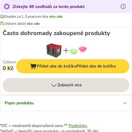
Získejte 68 zooBodů za tento produkt
Dodání za 1-3 pracovní dny
více zde
Vrácení zboží
více zde
Často dohromady zakoupené produkty
Celkem
Přidat oba do košíku
Přidat oba do košíku
0 Kč
Zobrazit více
Popis produktu
*DC = nezávazně doporučená cena **
Podmínky.
"běžně" = Nejnižší cena produktu za posledních 30 dní.