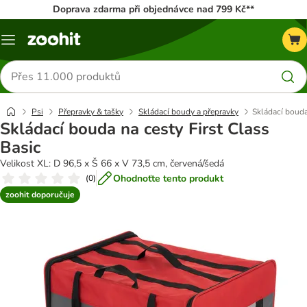
Doprava zdarma při objednávce nad 799 Kč**
Menu
Hledat
produkty
Psi
Přepravky & tašky
Skládací boudy a přepravky
Skládací bouda
Skládací bouda na cesty First Class
Basic
Velikost XL: D 96,5 x Š 66 x V 73,5 cm, červená/šedá
Ohodnoťte tento produkt
(
0
)
zoohit doporučuje