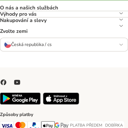
O nás a našich službách
Výhody pro vás
Nakupování a slevy
Zvolte zemi
Česká republika / cs
Způsoby platby
PLATBA PŘEDEM
DOBÍRKA
PLATBA PŘEDEM Payment Met
DOBÍRKA Pa