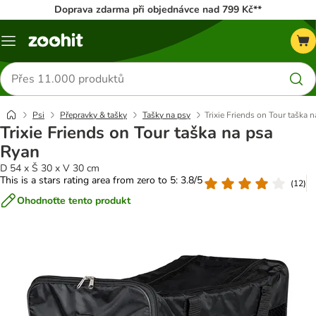
Doprava zdarma při objednávce nad 799 Kč**
Menu
Hledat
produkty
Psi
Přepravky & tašky
Tašky na psy
Trixie Friends on Tour taška 
Trixie Friends on Tour taška na psa
Ryan
D 54 x Š 30 x V 30 cm
This is a stars rating area from zero to 5: 3.8/5
(
12
)
Ohodnoťte tento produkt