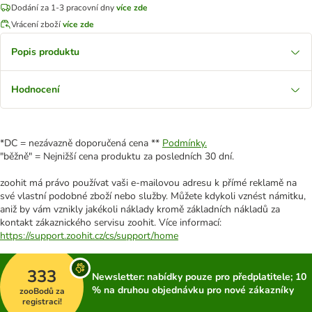
Dodání za 1-3 pracovní dny
více zde
Vrácení zboží
více zde
Popis produktu
Hodnocení
*DC = nezávazně doporučená cena **
Podmínky.
"běžně" = Nejnižší cena produktu za posledních 30 dní.
zoohit má právo používat vaši e-mailovou adresu k přímé reklamě na
své vlastní podobné zboží nebo služby. Můžete kdykoli vznést námitku,
aniž by vám vznikly jakékoli náklady kromě základních nákladů za
kontakt zákaznického servisu zoohit. Více informací:
https://support.zoohit.cz/cs/support/home
333
Newsletter: nabídky pouze pro předplatitele; 10
% na druhou objednávku pro nové zákazníky
zooBodů za
registraci!