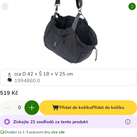
cca D 42 × Š 18 × V 25 cm
1994860.0
519 Kč
Přidat do košíku
Přidat do košíku
Získejte 21 zooBodů za tento produkt
Dodání za 1-3 pracovní dny
více zde