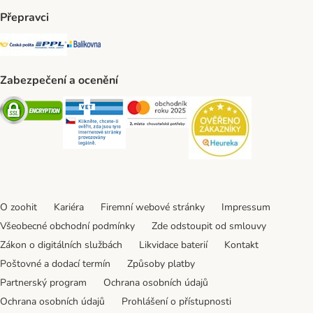
Přepravci
Česká pošta Shipping Method
PPL Shipping Method
Balíkovna Shipping Method
Zabezpečení a ocenění
Security
Security
Security
Security
O zoohit
Kariéra
Firemní webové stránky
Impressum
Všeobecné obchodní podmínky
Zde odstoupit od smlouvy
Zákon o digitálních službách
Likvidace baterií
Kontakt
Poštovné a dodací termín
Způsoby platby
Partnerský program
Ochrana osobních údajů
Ochrana osobních údajů
Prohlášení o přístupnosti