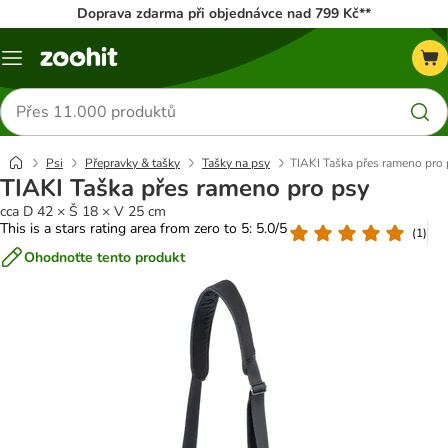
Doprava zdarma při objednávce nad 799 Kč**
Menu
Hledat
produkty
Psi
Přepravky & tašky
Tašky na psy
TIAKI Taška přes rameno pro
TIAKI Taška přes rameno pro psy
cca D 42 × Š 18 × V 25 cm
This is a stars rating area from zero to 5: 5.0/5
(
1
)
Ohodnoťte tento produkt