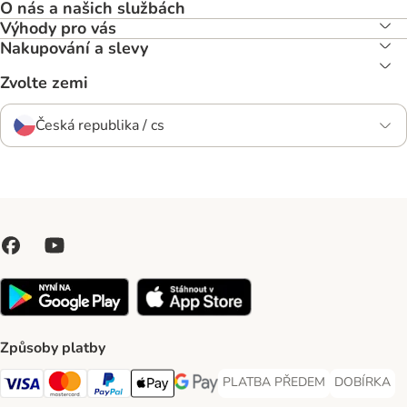
O nás a našich službách
Výhody pro vás
Nakupování a slevy
Zvolte zemi
Česká republika / cs
Způsoby platby
PLATBA PŘEDEM
DOBÍRKA
PLATBA PŘEDEM Payment Met
DOBÍRKA Pa
Visa Payment Method
Mastercard Payment Method
PayPal Payment Method
Apple pay Payment Method
GooglePay Payment Method