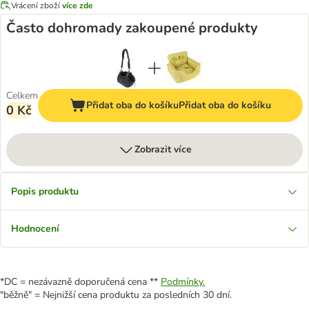
Vrácení zboží
více zde
Často dohromady zakoupené produkty
Celkem
Přidat oba do košíku
Přidat oba do košíku
0 Kč
Zobrazit více
Popis produktu
Hodnocení
*DC = nezávazně doporučená cena **
Podmínky.
"běžně" = Nejnižší cena produktu za posledních 30 dní.