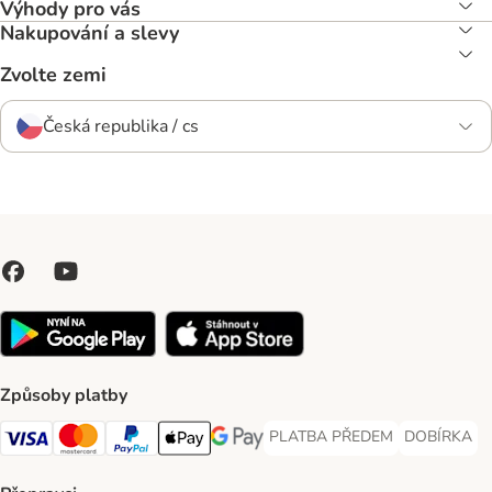
Výhody pro vás
Nakupování a slevy
Zvolte zemi
Česká republika / cs
Způsoby platby
PLATBA PŘEDEM
DOBÍRKA
PLATBA PŘEDEM Payment Met
DOBÍRKA Pa
Visa Payment Method
Mastercard Payment Method
PayPal Payment Method
Apple pay Payment Method
GooglePay Payment Method