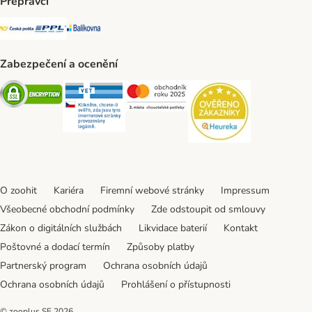
Přepravci
Česká pošta Shipping Method
PPL Shipping Method
Balíkovna Shipping Method
Zabezpečení a ocenění
Security
Security
Security
Security
O zoohit
Kariéra
Firemní webové stránky
Impressum
Všeobecné obchodní podmínky
Zde odstoupit od smlouvy
Zákon o digitálních službách
Likvidace baterií
Kontakt
Poštovné a dodací termín
Způsoby platby
Partnerský program
Ochrana osobních údajů
Ochrana osobních údajů
Prohlášení o přístupnosti
© zooplus SE
2026