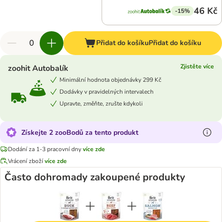
46 Kč
-15%
Přidat do košíku
Přidat do košíku
Zjistěte více
zoohit Autobalík
Minimální hodnota objednávky 299 Kč
Dodávky v pravidelných intervalech
Upravte, změňte, zrušte kdykoli
Získejte 2 zooBodů za tento produkt
Dodání za 1-3 pracovní dny
více zde
Vrácení zboží
více zde
Často dohromady zakoupené produkty