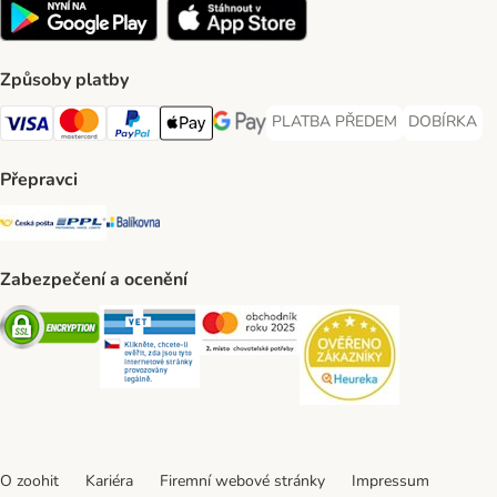
Způsoby platby
PLATBA PŘEDEM
DOBÍRKA
PLATBA PŘEDEM Payment Met
DOBÍRKA Pa
Visa Payment Method
Mastercard Payment Method
PayPal Payment Method
Apple pay Payment Method
GooglePay Payment Method
Přepravci
Česká pošta Shipping Method
PPL Shipping Method
Balíkovna Shipping Method
Zabezpečení a ocenění
Security
Security
Security
Security
O zoohit
Kariéra
Firemní webové stránky
Impressum