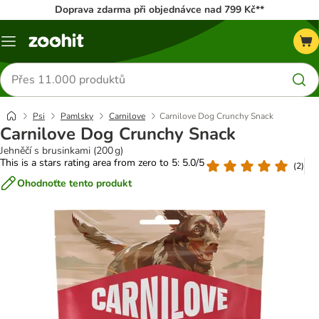
Doprava zdarma při objednávce nad 799 Kč**
Menu
Hledat
produkty
Psi
Pamlsky
Carnilove
Carnilove Dog Crunchy Snack
Carnilove Dog Crunchy Snack
Jehněčí s brusinkami (200 g)
This is a stars rating area from zero to 5: 5.0/5
(
2
)
Ohodnoťte tento produkt