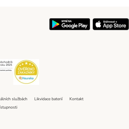
y
Security
Security
tálních službách
Likvidace baterií
Kontakt
ístupnosti