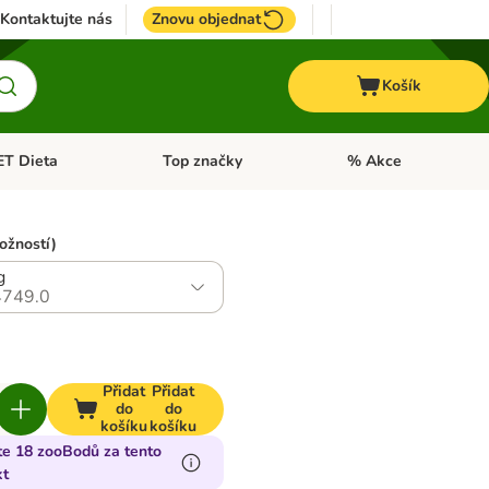
Kontaktujte nás
Znovu objednat
Košík
ET Dieta
Top značky
% Akce
t menu: Koně
Otevřít menu: + VET Dieta
Otevřít menu: Top znač
ožností)
g
749.0
Přidat
Přidat
do
do
košíku
košíku
te 18 zooBodů za tento
kt