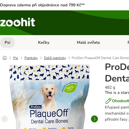
Doprava zdarma při objednávce nad 799 Kč**
Psi
Kočky
Malá zvířata
Otevřít menu: Psi
Otevřít menu: Kočky
Ote
Psi
Pamlsky
Další pamlsky
ProDen PlaqueOff Dental Care Bone
ProD
Denta
482 g
This is a star
Ohodnoťt
Křupavé paml
mechanické ob
přírodní řasy 