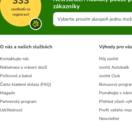
333
zákazníky
zooBodů za
registraci!
Vyberte prosím alespoň jednu mož
O nás a našich službách
Výhody pro vá
Kontaktujte nás
Můj zoohit
Reklamace a vrácení zboží
zoohit Autobalík
Poštovné a balné
zoohit Club
Často kladené dotazy (FAQ)
Bonusový progra
Magazín
Pomáhejte s námi
Partnerský program
Přehled všech vý
Udržitelnost
Profil vašeho maz
Newsletter