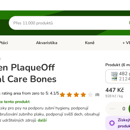
Hledat
produkty
Ptáci
Akvaristika
Koně
+ V
vřít menu: Malá zvířata
Otevřít menu: Ptáci
Otevřít menu: Akvaristika
Otevří
s
en PlaqueOff
Produkt (6 m
482 
l Care Bones
2124
447 Kč
s rating area from zero to 5: 4.1/5
(
8
)
928 Kč / kg
e tento produkt
sky pro psy na podporu zubní hygieny, podporují
rušování zubního plaku, podporují svěží dech, obsahují
Získej
z udržitelných zdrojů
další
produ