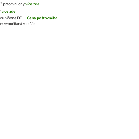
3 pracovní dny
více zde
í
více zde
sou včetně DPH.
Cena poštovného
y vypočítaná v košíku.