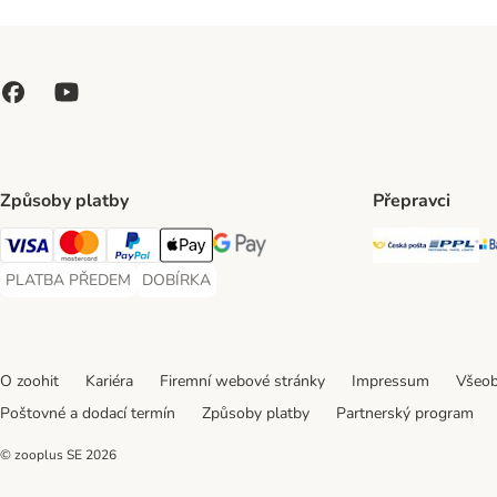
Způsoby platby
Přepravci
Česká poš
PP
Visa Payment Method
Mastercard Payment Method
PayPal Payment Method
Apple pay Payment Method
GooglePay Payment Method
PLATBA PŘEDEM
DOBÍRKA
PLATBA PŘEDEM Payment Method
DOBÍRKA Payment Method
O zoohit
Kariéra
Firemní webové stránky
Impressum
Všeob
Poštovné a dodací termín
Způsoby platby
Partnerský program
© zooplus SE
2026