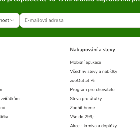
nost
s
Nakupování a slevy
Mobilní aplikace
Všechny slevy a nabídky
zooOutlet %
m
Program pro chovatele
 zvířátkům
Sleva pro útulky
hod
Zoohit home
líčka
Vše do 299,-
Akce - krmiva a doplňky