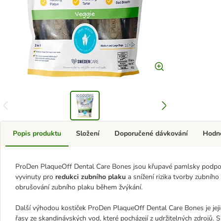
Popis produktu
Složení
Doporučené dávkování
Hodn
ProDen PlaqueOff Dental Care Bones jsou křupavé pamlsky podporuj
vyvinuty pro
redukci zubního plaku
a snížení rizika tvorby zubníh
obrušování zubního plaku během žvýkání.
Další výhodou kostiček ProDen PlaqueOff Dental Care Bones je jej
řasy ze skandinávských vod, které pocházejí z udržitelných zdrojů.