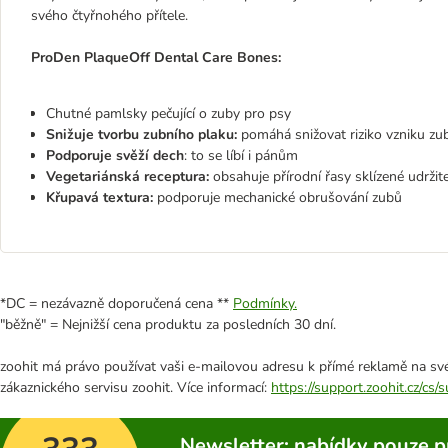
svého čtyřnohého přítele.
ProDen PlaqueOff Dental Care Bones:
Chutné pamlsky pečující o zuby pro psy
Snižuje tvorbu zubního plaku:
pomáhá snižovat riziko vzniku zu
Podporuje svěží dech
: to se líbí i pánům
Vegetariánská receptura:
obsahuje přírodní řasy sklízené udrž
Křupavá textura:
podporuje mechanické obrušování zubů
*DC = nezávazně doporučená cena **
Podmínky.
"běžně" = Nejnižší cena produktu za posledních 30 dní.
zoohit má právo používat vaši e-mailovou adresu k přímé reklamě na své
zákaznického servisu zoohit. Více informací:
https://support.zoohit.cz/cs
Newsletter: nabídky pouze p