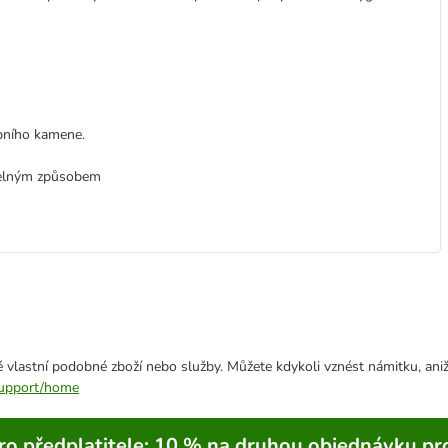
bního kamene.
itelným způsobem
 vlastní podobné zboží nebo služby. Můžete kdykoli vznést námitku, aniž
/support/home
ro předplatitele; 10 % na druhou objednávku pr