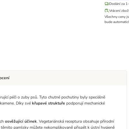
Dodání za 1-
Vrácení zbož
Všechny ceny j
bude automatick
ocení
ící péči o zuby psů. Tyto chutné pochutiny byly speciálně
o kamene. Díky své
křupavé struktuře
podporují mechanické
ich
osvěžující účinek
. Vegetariánská receptura obsahuje přírodní
 S těmito pamlsky můžete nekomplikovaně přispět k ústní hygieně