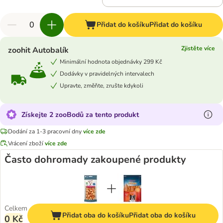
Přidat do košíku
Přidat do košíku
Zjistěte více
zoohit Autobalík
Minimální hodnota objednávky 299 Kč
Dodávky v pravidelných intervalech
Upravte, změňte, zrušte kdykoli
Získejte 2 zooBodů za tento produkt
Dodání za 1-3 pracovní dny
více zde
Vrácení zboží
více zde
Často dohromady zakoupené produkty
Celkem
Přidat oba do košíku
Přidat oba do košíku
0 Kč