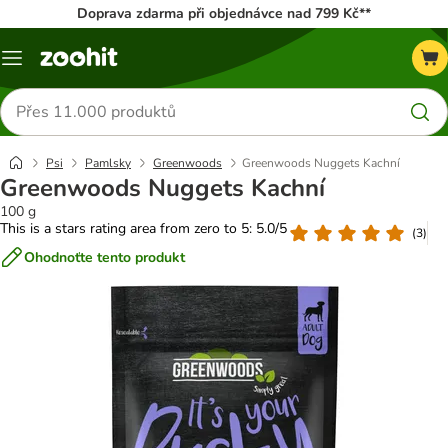
Doprava zdarma při objednávce nad 799 Kč**
Menu
Hledat
produkty
Psi
Pamlsky
Greenwoods
Greenwoods Nuggets Kachní
Greenwoods Nuggets Kachní
100 g
This is a stars rating area from zero to 5: 5.0/5
(
3
)
Ohodnoťte tento produkt