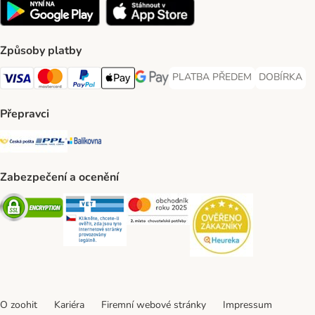
Způsoby platby
PLATBA PŘEDEM
DOBÍRKA
PLATBA PŘEDEM Payment Met
DOBÍRKA Pa
Visa Payment Method
Mastercard Payment Method
PayPal Payment Method
Apple pay Payment Method
GooglePay Payment Method
Přepravci
Česká pošta Shipping Method
PPL Shipping Method
Balíkovna Shipping Method
Zabezpečení a ocenění
Security
Security
Security
Security
O zoohit
Kariéra
Firemní webové stránky
Impressum