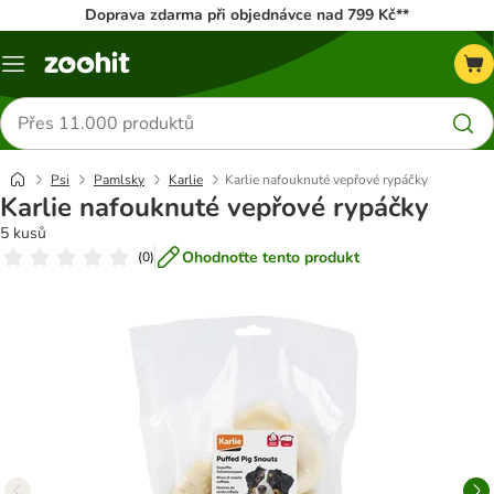
Doprava zdarma při objednávce nad 799 Kč**
Menu
Hledat
produkty
Psi
Pamlsky
Karlie
Karlie nafouknuté vepřové rypáčky
Karlie nafouknuté vepřové rypáčky
5 kusů
Ohodnoťte tento produkt
(
0
)