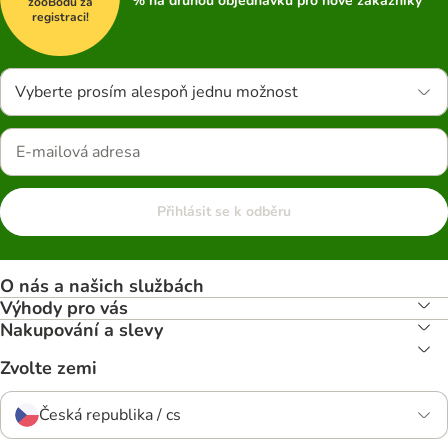
% na druhou objednávku pro nové zákazníky
zooBodů za
registraci!
Vyberte prosím alespoň jednu možnost
Přihlásit se k odběru
O nás a našich službách
Výhody pro vás
Nakupování a slevy
Zvolte zemi
Česká republika / cs