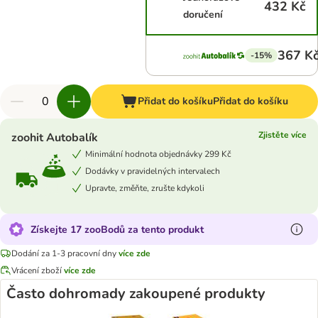
432 Kč
doručení
367 K
-15%
Přidat do košíku
Přidat do košíku
Zjistěte více
zoohit Autobalík
Minimální hodnota objednávky 299 Kč
Dodávky v pravidelných intervalech
Upravte, změňte, zrušte kdykoli
Získejte 17 zooBodů za tento produkt
Dodání za 1-3 pracovní dny
více zde
Vrácení zboží
více zde
Často dohromady zakoupené produkty