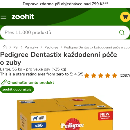
Doprava zdarma při objednávce nad 799 Kč**
Menu
Hledat
produkty
Psi
Pamlsky
Pedigree
Pedigree Dentastix každodenní péče o zub
Pedigree Dentastix každodenní péče
o zuby
Large, 56 ks - pro velké psy (>25 kg)
This is a stars rating area from zero to 5: 4.6/5
(
2087
)
Ohodnoťte tento produkt
zoohit doporučuje