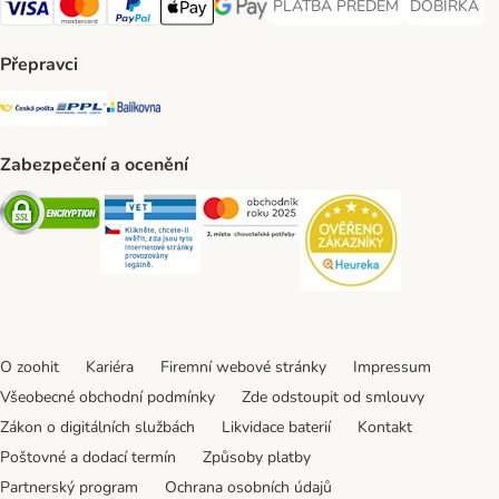
PLATBA PŘEDEM
DOBÍRKA
PLATBA PŘEDEM Payment Met
DOBÍRKA Pa
Visa Payment Method
Mastercard Payment Method
PayPal Payment Method
Apple pay Payment Method
GooglePay Payment Method
Přepravci
Česká pošta Shipping Method
PPL Shipping Method
Balíkovna Shipping Method
Zabezpečení a ocenění
Security
Security
Security
Security
O zoohit
Kariéra
Firemní webové stránky
Impressum
Všeobecné obchodní podmínky
Zde odstoupit od smlouvy
Zákon o digitálních službách
Likvidace baterií
Kontakt
Poštovné a dodací termín
Způsoby platby
Partnerský program
Ochrana osobních údajů