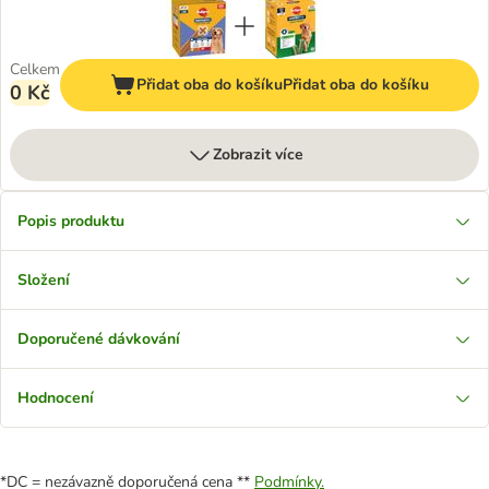
Celkem
Přidat oba do košíku
Přidat oba do košíku
0 Kč
Zobrazit více
Popis produktu
Složení
Doporučené dávkování
Hodnocení
*DC = nezávazně doporučená cena **
Podmínky.