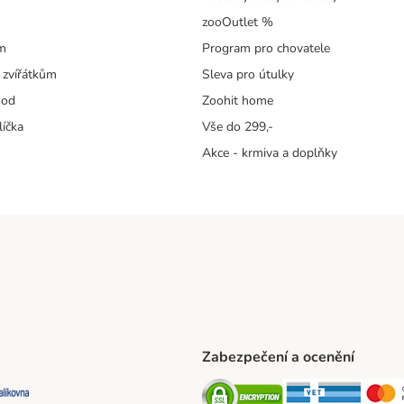
zooOutlet %
m
Program pro chovatele
 zvířátkům
Sleva pro útulky
hod
Zoohit home
líčka
Vše do 299,-
Akce - krmiva a doplňky
Zabezpečení a ocenění
ta Shipping Method
L Shipping Method
Balíkovna Shipping Method
Security
Securit