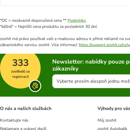
*DC = nezávazně doporučená cena **
Podmínky.
"běžně" = Nejnižší cena produktu za posledních 30 dní.
zoohit má právo používat vaši e-mailovou adresu k přímé reklamě na své
zákaznického servisu zoohit. Více informací:
https://support.zoohit.cz/cs
333
Newsletter: nabídky pouze p
zákazníky
zooBodů za
registraci!
Vyberte prosím alespoň jednu mož
O nás a našich službách
Výhody pro vá
Kontaktujte nás
Můj zoohit
Reklamace a vrácení zboží
zoohit Autobalík