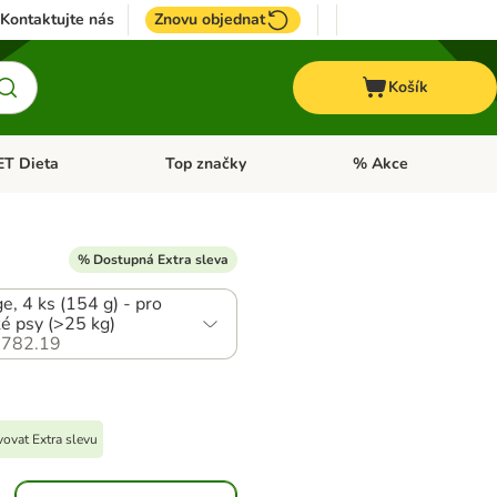
Kontaktujte nás
Znovu objednat
Košík
ET Dieta
Top značky
% Akce
t menu: Koně
Otevřít menu: + VET Dieta
Otevřít menu: Top znač
% Dostupná Extra sleva
e, 4 ks (154 g) - pro
ké psy (>25 kg)
782.19
ovat Extra slevu