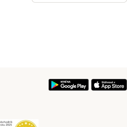
y
Security
Security