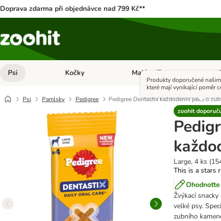
Doprava zdarma při objednávce nad 799 Kč**
Psi
Kočky
Malá zvířata
Otevřít menu: Psi
Otevřít menu: Kočky
Ote
Produkty doporučené našimi
které mají vynikající poměr c
Psi
Pamlsky
Pedigree
Pedigree Dentastix každodenní péče o zub
zoohit doporuč
Pedigr
každod
Large, 4 ks (15
This is a stars 
Ohodnoťte 
Žvýkací snacky o
velké psy. Speci
zubního kamene