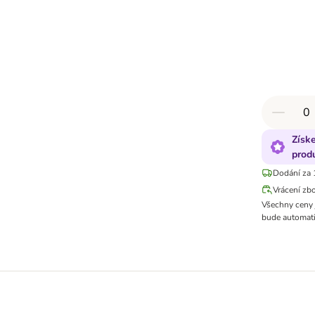
Získ
prod
Dodání za 
Vrácení zb
Všechny ceny 
bude automati