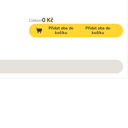
0 Kč
Celkem
Přidat oba do
Přidat oba do
košíku
košíku