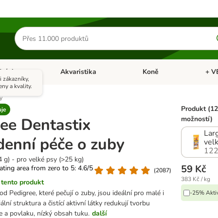
Hledat
produkty
Ptáci
Akvaristika
Koně
+ V
vřít menu: Malá zvířata
Otevřít menu: Ptáci
Otevřít menu: Akvaristika
Otevří
 zákazníky,
eny a kvality.
y
Produkt (12
uje
ee Dentastix
možností)
Larg
enní péče o zuby
vel
122
4 g) - pro velké psy (>25 kg)
59 Kč
rating area from zero to 5: 4.6/5
(
2087
)
383 Kč / kg
tento produkt
d Pedigree, které pečují o zuby, jsou ideální pro malé i
-25% Aktiv
ální struktura a čistící aktivní látky redukují tvorbu
 a povlaku, nízký obsah tuku.
další