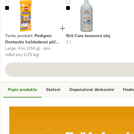
Pedigree Dentastix každodenní péče o zuby
Brit Care lososový olej
Tento produkt
:
Pedigree
Brit Care lososový olej
Dentastix každodenní péče
1 l
o zuby
Large, 4 ks (154 g) - pro
velké psy (>25 kg)
Popis produktu
Složení
Doporučené dávkování
Hodn