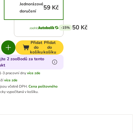
Jednorázové
59 Kč
doručení
50 Kč
-15%
Přidat
Přidat
do
do
košíku
košíku
ejte 2 zooBodů za tento
ukt
1-3 pracovní dny
více zde
oží
více zde
jsou včetně DPH.
Cena poštovného
cky vypočítaná v košíku.