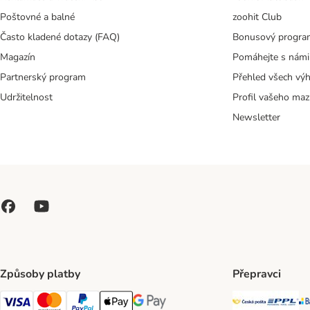
Poštovné a balné
zoohit Club
Často kladené dotazy (FAQ)
Bonusový progra
Magazín
Pomáhejte s námi
Partnerský program
Přehled všech vý
Udržitelnost
Profil vašeho maz
Newsletter
Způsoby platby
Přepravci
Česká poš
PP