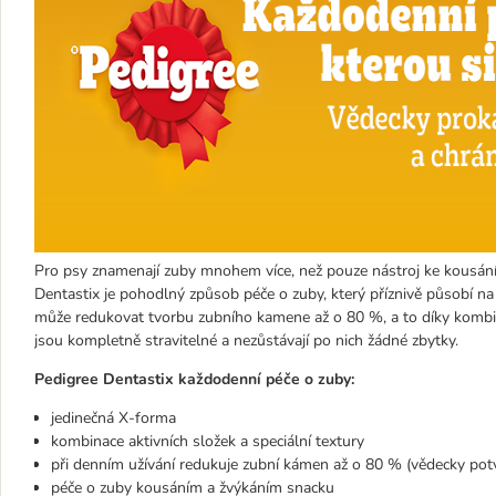
Pro psy znamenají zuby mnohem více, než pouze nástroj ke kousání, 
Dentastix je pohodlný způsob péče o zuby, který příznivě působí na
může redukovat tvorbu zubního kamene až o 80 %, a to díky kombinaci
jsou kompletně stravitelné a nezůstávají po nich žádné zbytky.
Pedigree Dentastix každodenní péče o zuby:
jedinečná X-forma
kombinace aktivních složek a speciální textury
při denním užívání redukuje zubní kámen až o 80 % (vědecky pot
péče o zuby kousáním a žvýkáním snacku