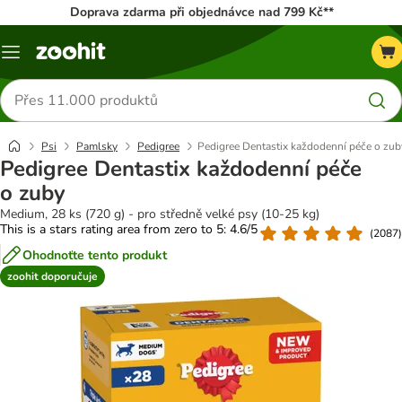
Doprava zdarma při objednávce nad 799 Kč**
Menu
Hledat
produkty
Psi
Pamlsky
Pedigree
Pedigree Dentastix každodenní péče o zub
Pedigree Dentastix každodenní péče
o zuby
Medium, 28 ks (720 g) - pro středně velké psy (10-25 kg)
This is a stars rating area from zero to 5: 4.6/5
(
2087
)
Ohodnoťte tento produkt
zoohit doporučuje