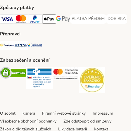
Způsoby platby
PLATBA PŘEDEM
DOBÍRKA
PLATBA PŘEDEM Payment Met
DOBÍRKA Pa
Visa Payment Method
Mastercard Payment Method
PayPal Payment Method
Apple pay Payment Method
GooglePay Payment Method
Přepravci
Česká pošta Shipping Method
PPL Shipping Method
Balíkovna Shipping Method
Zabezpečení a ocenění
Security
Security
Security
Security
O zoohit
Kariéra
Firemní webové stránky
Impressum
Všeobecné obchodní podmínky
Zde odstoupit od smlouvy
Zákon o digitálních službách
Likvidace baterií
Kontakt