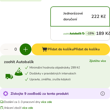
Jednorázové
222 Kč
doručení
189 K
-15%
Přidat do košíku
Přidat do košíku
Zjistěte více
zoohit Autobalík
Minimální hodnota objednávky 299 Kč
Dodávky v pravidelných intervalech
Upravte, změňte, zrušte kdykoli
Získejte 9 zooBodů za tento produkt
Dodání za 1-3 pracovní dny
více zde
Vrácení zboží
více zde