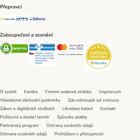
Přepravci
Česká pošta Shipping Method
PPL Shipping Method
Balíkovna Shipping Method
Zabezpečení a ocenění
Security
Security
Security
Security
O zoohit
Kariéra
Firemní webové stránky
Impressum
Všeobecné obchodní podmínky
Zde odstoupit od smlouvy
Zákon o digitálních službách
Likvidace baterií
Kontakt
Poštovné a dodací termín
Způsoby platby
Partnerský program
Ochrana osobních údajů
Ochrana osobních údajů
Prohlášení o přístupnosti