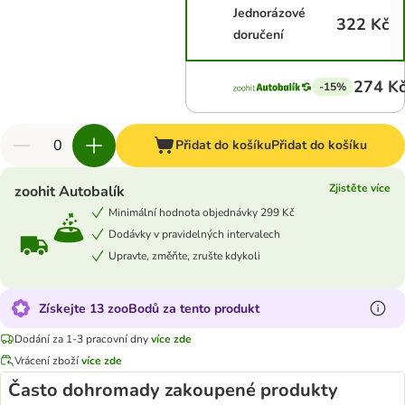
Jednorázové
322 Kč
doručení
274 K
-15%
Přidat do košíku
Přidat do košíku
Zjistěte více
zoohit Autobalík
Minimální hodnota objednávky 299 Kč
Dodávky v pravidelných intervalech
Upravte, změňte, zrušte kdykoli
Získejte 13 zooBodů za tento produkt
Dodání za 1-3 pracovní dny
více zde
Vrácení zboží
více zde
Často dohromady zakoupené produkty