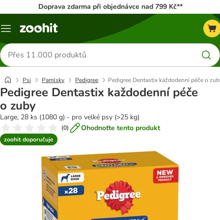
Doprava zdarma při objednávce nad 799 Kč**
Menu
Hledat
produkty
Psi
Pamlsky
Pedigree
Pedigree Dentastix každodenní péče o zub
Pedigree Dentastix každodenní péče
o zuby
Large, 28 ks (1080 g) - pro velké psy (>25 kg)
Ohodnoťte tento produkt
(
0
)
zoohit doporučuje