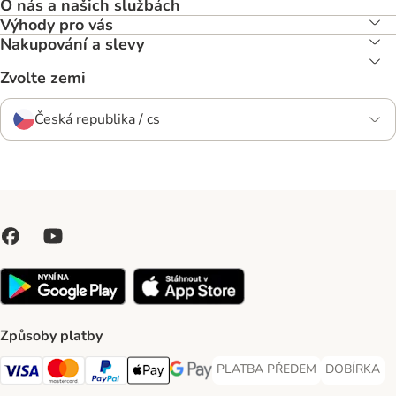
O nás a našich službách
Výhody pro vás
Nakupování a slevy
Zvolte zemi
Česká republika / cs
Způsoby platby
PLATBA PŘEDEM
DOBÍRKA
PLATBA PŘEDEM Payment Met
DOBÍRKA Pa
Visa Payment Method
Mastercard Payment Method
PayPal Payment Method
Apple pay Payment Method
GooglePay Payment Method