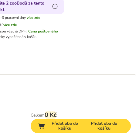
jte 2 zooBodů za tento
kt
-3 pracovní dny
více zde
ží
více zde
jsou včetně DPH.
Cena poštovného
ky vypočítaná v košíku.
0 Kč
Celkem
Přidat oba do
Přidat oba do
košíku
košíku