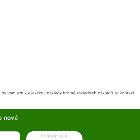
 by vám vznikly jakékoli náklady kromě základních nákladů za kontakt
o nové
Přihlásit se k