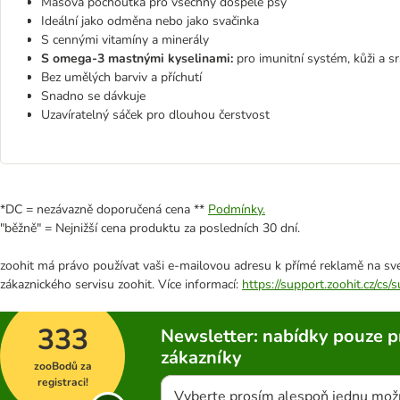
Masová pochoutka pro všechny dospělé psy
Ideální jako odměna nebo jako svačinka
S cennými vitamíny a minerály
S omega-3 mastnými kyselinami:
pro imunitní systém, kůži a sr
Bez umělých barviv a příchutí
Snadno se dávkuje
Uzavíratelný sáček pro dlouhou čerstvost
*DC = nezávazně doporučená cena **
Podmínky.
"běžně" = Nejnižší cena produktu za posledních 30 dní.
zoohit má právo používat vaši e-mailovou adresu k přímé reklamě na své
zákaznického servisu zoohit. Více informací:
https://support.zoohit.cz/cs
333
Newsletter: nabídky pouze p
zákazníky
zooBodů za
registraci!
Vyberte prosím alespoň jednu mož