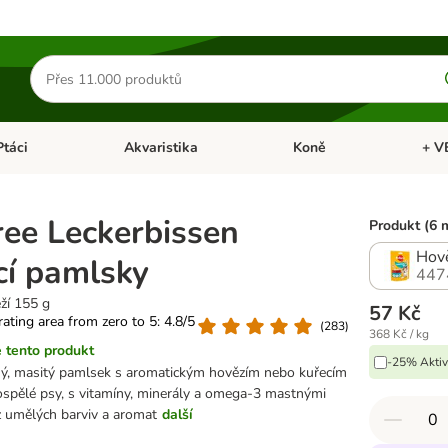
Hledat
produkty
Ptáci
Akvaristika
Koně
+ V
vřít menu: Malá zvířata
Otevřít menu: Ptáci
Otevřít menu: Akvaristika
Otevří
ree Leckerbissen
Produkt (6 
Hově
cí pamlsky
447
ží 155 g
57 Kč
 rating area from zero to 5: 4.8/5
(
283
)
368 Kč / kg
 tento produkt
-25% Aktiv
ný, masitý pamlsek s aromatickým hovězím nebo kuřecím
spělé psy, s vitamíny, minerály a omega-3 mastnými
z umělých barviv a aromat
další