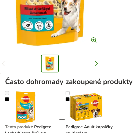
Často dohromady zakoupené produkty
Pedigree Leckerbissen žvýkací pamlsky
Pedigree Adult kapsičky multibale
Tento produkt
:
Pedigree
Pedigree Adult kapsičky