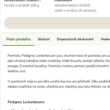
Leckerbissen žvýkací
multibalení
pamlsky
Hovězí a drůbeží 155 g
výhodné balení: drůbeží
výběr v omáčce (4 varianty)
48 x 100 g
Popis produktu
Složení
Doporučené dávkování
Hodn
Pamlsky Pedigree Leckerbissen jsou chutné masové pamlsky pro psy 
jako chutná odměna nebo svačinka. Malé kousky dodají vašemu čtyř
omega-3 mastné kyseliny. Pamlsky mohou pomoci posílit imunitní 
lesklou srst.
V pamlscích nejsou použita umělá barviva ani příchutě. Díky prakt
Ideální svačinka na cesty, vhodná pro všechny psy bez ohledu na v
Pedigree Leckerbissen: