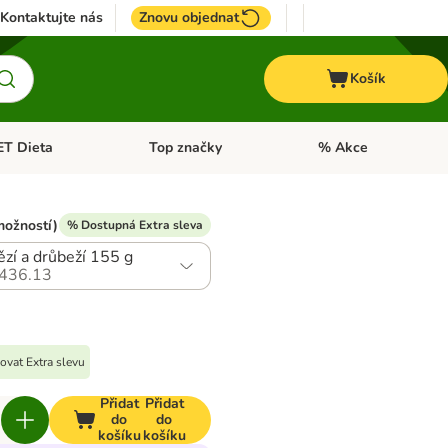
Kontaktujte nás
Znovu objednat
Košík
ET Dieta
Top značky
% Akce
t menu: Koně
Otevřít menu: + VET Dieta
Otevřít menu: Top znač
možností)
% Dostupná Extra sleva
zí a drůbeží 155 g
436.13
ovat Extra slevu
Přidat
Přidat
do
do
košíku
košíku