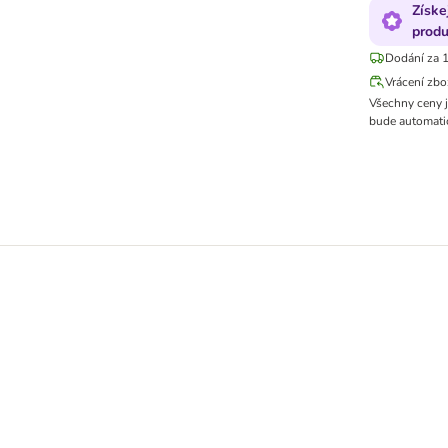
Získe
produ
Dodání za 1
Vrácení zbo
Všechny ceny 
bude automatic
ní