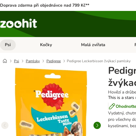
Doprava zdarma při objednávce nad 799 Kč**
Psi
Kočky
Malá zvířata
Otevřít menu: Psi
Otevřít menu: Kočky
Ote
Psi
Pamlsky
Pedigree
Pedigree Leckerbissen žvýkací pamlsky
Pedig
žvýka
Hovězí a drůbe
This is a stars
Ohodnoťte
Vydatný, chut
pro všechny do
kyselinami, be