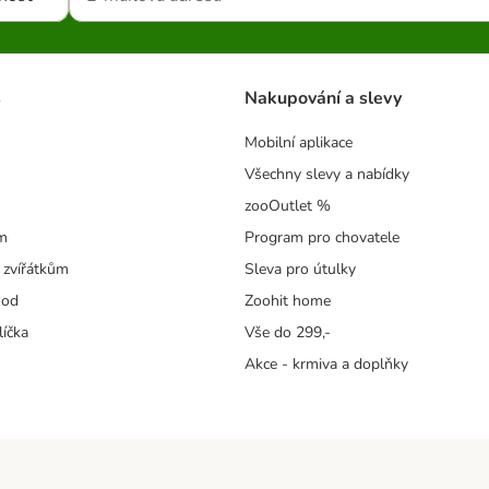
s
Nakupování a slevy
Mobilní aplikace
Všechny slevy a nabídky
zooOutlet %
m
Program pro chovatele
 zvířátkům
Sleva pro útulky
hod
Zoohit home
líčka
Vše do 299,-
Akce - krmiva a doplňky