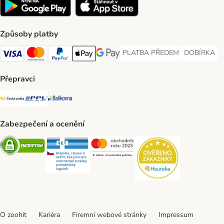
Způsoby platby
PLATBA PŘEDEM
DOBÍRKA
PLATBA PŘEDEM Payment Met
DOBÍRKA Pa
Visa Payment Method
Mastercard Payment Method
PayPal Payment Method
Apple pay Payment Method
GooglePay Payment Method
Přepravci
Česká pošta Shipping Method
PPL Shipping Method
Balíkovna Shipping Method
Zabezpečení a ocenění
Security
Security
Security
Security
O zoohit
Kariéra
Firemní webové stránky
Impressum