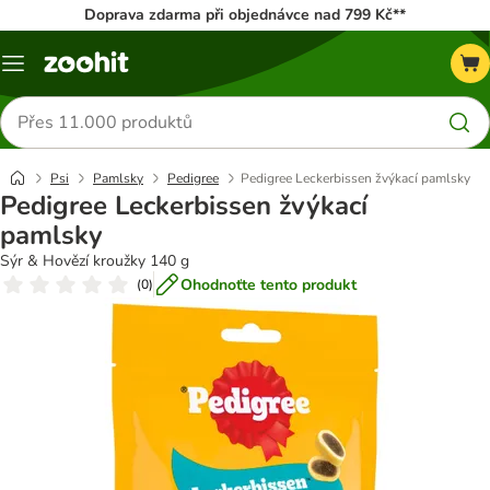
Doprava zdarma při objednávce nad 799 Kč**
Menu
Hledat
produkty
Psi
Pamlsky
Pedigree
Pedigree Leckerbissen žvýkací pamlsky
Pedigree Leckerbissen žvýkací
pamlsky
Sýr & Hovězí kroužky 140 g
Ohodnoťte tento produkt
(
0
)