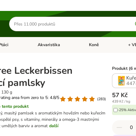
Hledat
produkty
Ptáci
Akvaristika
Koně
+ V
vřít menu: Malá zvířata
Otevřít menu: Ptáci
Otevřít menu: Akvaristika
Otevří
ree Leckerbissen
Produkt (6 
Kuře
cí pamlsky
447
 130 g
57 Kč
 rating area from zero to 5: 4.8/5
(
283
)
439 Kč / kg
 tento produkt
-25% Aktiv
ný, masitý pamlsek s aromatickým hovězím nebo kuřecím
spělé psy, s vitamíny, minerály a omega-3 mastnými
z umělých barviv a aromat
další