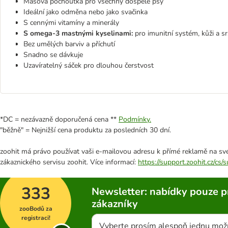
Masová pochoutka pro všechny dospělé psy
Ideální jako odměna nebo jako svačinka
S cennými vitamíny a minerály
S omega-3 mastnými kyselinami:
pro imunitní systém, kůži a sr
Bez umělých barviv a příchutí
Snadno se dávkuje
Uzavíratelný sáček pro dlouhou čerstvost
*DC = nezávazně doporučená cena **
Podmínky.
"běžně" = Nejnižší cena produktu za posledních 30 dní.
zoohit má právo používat vaši e-mailovou adresu k přímé reklamě na své
zákaznického servisu zoohit. Více informací:
https://support.zoohit.cz/cs
333
Newsletter: nabídky pouze p
zákazníky
zooBodů za
registraci!
Vyberte prosím alespoň jednu mož