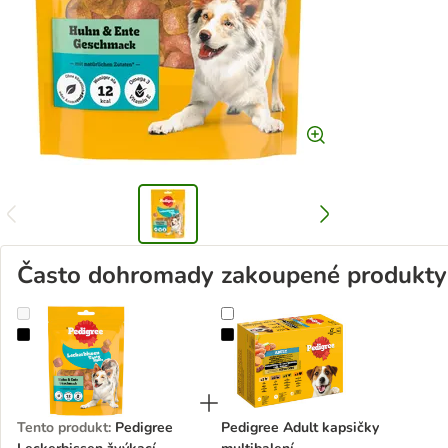
Často dohromady zakoupené produkty
Pedigree Leckerbissen žvýkací pamlsky
Pedigree Adult kapsičky multibale
Tento produkt
:
Pedigree
Pedigree Adult kapsičky