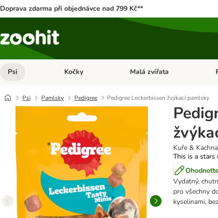
Doprava zdarma při objednávce nad 799 Kč**
Psi
Kočky
Malá zvířata
Otevřít menu: Psi
Otevřít menu: Kočky
Ote
Psi
Pamlsky
Pedigree
Pedigree Leckerbissen žvýkací pamlsky
Pedig
žvýka
Kuře & Kachna
This is a stars
Ohodnoťte
Vydatný, chut
pro všechny do
kyselinami, be