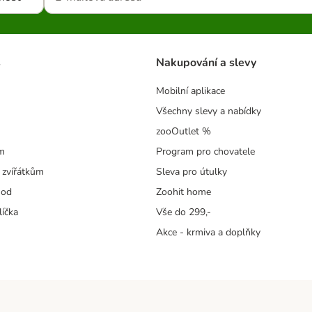
s
Nakupování a slevy
Mobilní aplikace
Všechny slevy a nabídky
zooOutlet %
m
Program pro chovatele
 zvířátkům
Sleva pro útulky
hod
Zoohit home
líčka
Vše do 299,-
Akce - krmiva a doplňky