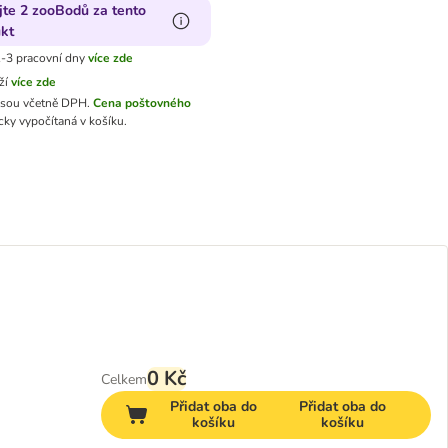
jte 2 zooBodů za tento
kt
-3 pracovní dny
více zde
ží
více zde
jsou včetně DPH.
Cena poštovného
ky vypočítaná v košíku.
0 Kč
Celkem
Přidat oba do
Přidat oba do
košíku
košíku