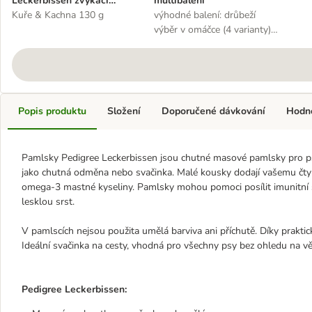
Leckerbissen žvýkací
multibalení
pamlsky
Kuře & Kachna 130 g
výhodné balení: drůbeží
výběr v omáčce (4 varianty)
48 x 100 g
Popis produktu
Složení
Doporučené dávkování
Hodn
Pamlsky Pedigree Leckerbissen jsou chutné masové pamlsky pro psy 
jako chutná odměna nebo svačinka. Malé kousky dodají vašemu čtyř
omega-3 mastné kyseliny. Pamlsky mohou pomoci posílit imunitní 
lesklou srst.
V pamlscích nejsou použita umělá barviva ani příchutě. Díky prakt
Ideální svačinka na cesty, vhodná pro všechny psy bez ohledu na v
Pedigree Leckerbissen: