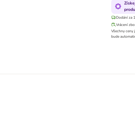
Získe
produ
Dodání za 1
Vrácení zbo
Všechny ceny 
bude automatic
ní