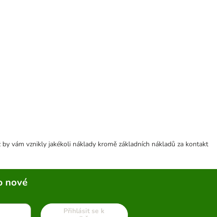
 by vám vznikly jakékoli náklady kromě základních nákladů za kontakt
o nové
Přihlásit se k