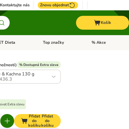
Kontaktujte nás
Znovu objednat
Košík
ET Dieta
Top značky
% Akce
t menu: Koně
Otevřít menu: + VET Dieta
Otevřít menu: Top znač
možností)
% Dostupná Extra sleva
 & Kachna 130 g
436.3
ovat Extra slevu
Přidat
Přidat
do
do
košíku
košíku