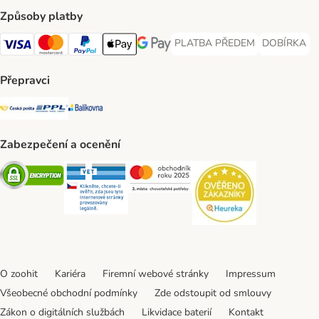
Způsoby platby
PLATBA PŘEDEM
DOBÍRKA
PLATBA PŘEDEM Payment Met
DOBÍRKA Pa
Visa Payment Method
Mastercard Payment Method
PayPal Payment Method
Apple pay Payment Method
GooglePay Payment Method
Přepravci
Česká pošta Shipping Method
PPL Shipping Method
Balíkovna Shipping Method
Zabezpečení a ocenění
Security
Security
Security
Security
O zoohit
Kariéra
Firemní webové stránky
Impressum
Všeobecné obchodní podmínky
Zde odstoupit od smlouvy
Zákon o digitálních službách
Likvidace baterií
Kontakt