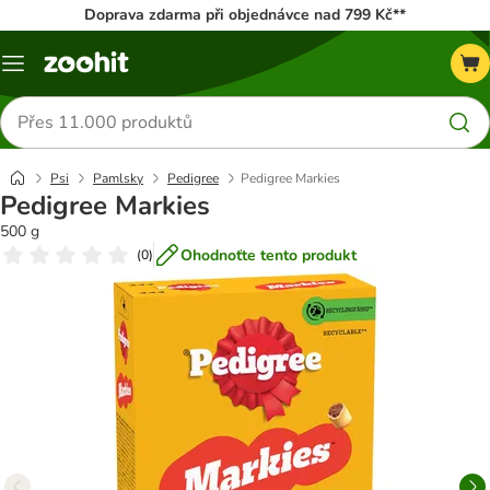
Doprava zdarma při objednávce nad 799 Kč**
Menu
Hledat
produkty
Psi
Pamlsky
Pedigree
Pedigree Markies
Pedigree Markies
500 g
Ohodnoťte tento produkt
(
0
)