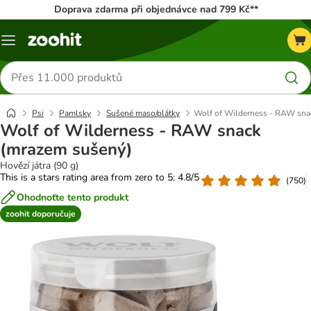
Doprava zdarma při objednávce nad 799 Kč**
Menu
Hledat
produkty
Psi
Pamlsky
Sušené maso/plátky
Wolf of Wilderness - RAW sna
Wolf of Wilderness - RAW snack
(mrazem sušený)
Hovězí játra (90 g)
This is a stars rating area from zero to 5: 4.8/5
(
750
)
Ohodnoťte tento produkt
zoohit doporučuje