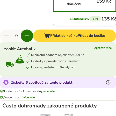
159 Kč
doručení
135 K
-15%
Přidat do košíku
Přidat do košíku
Zjistěte více
zoohit Autobalík
Minimální hodnota objednávky 299 Kč
Dodávky v pravidelných intervalech
Upravte, změňte, zrušte kdykoli
Získejte 6 zooBodů za tento produkt
Dodání za 1-3 pracovní dny
více zde
Vrácení zboží
více zde
Často dohromady zakoupené produkty