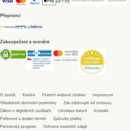
PLATBA PŘEDEM
DOBÍRKA
PLATBA PŘEDEM Payment Met
DOBÍRKA Pa
Visa Payment Method
Mastercard Payment Method
PayPal Payment Method
Apple pay Payment Method
GooglePay Payment Method
Přepravci
Česká pošta Shipping Method
PPL Shipping Method
Balíkovna Shipping Method
Zabezpečení a ocenění
Security
Security
Security
Security
O zoohit
Kariéra
Firemní webové stránky
Impressum
Všeobecné obchodní podmínky
Zde odstoupit od smlouvy
Zákon o digitálních službách
Likvidace baterií
Kontakt
Poštovné a dodací termín
Způsoby platby
Partnerský program
Ochrana osobních údajů