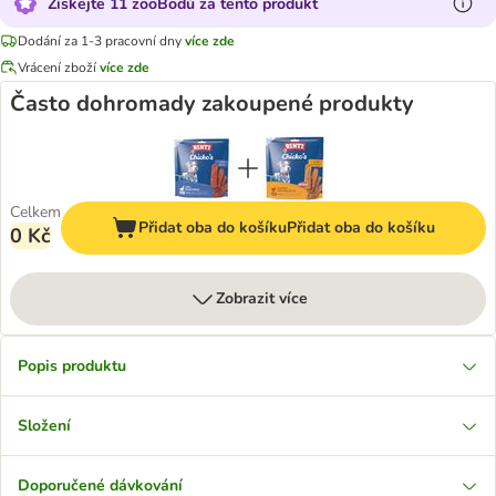
Získejte 11 zooBodů za tento produkt
Dodání za 1-3 pracovní dny
více zde
Vrácení zboží
více zde
Často dohromady zakoupené produkty
Celkem
Přidat oba do košíku
Přidat oba do košíku
0 Kč
Zobrazit více
Popis produktu
Složení
Doporučené dávkování