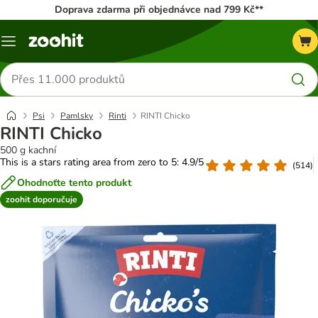
Doprava zdarma při objednávce nad 799 Kč**
Menu
Hledat
produkty
Psi
Pamlsky
Rinti
RINTI Chicko
RINTI Chicko
500 g kachní
This is a stars rating area from zero to 5: 4.9/5
(
514
)
Ohodnoťte tento produkt
zoohit doporučuje