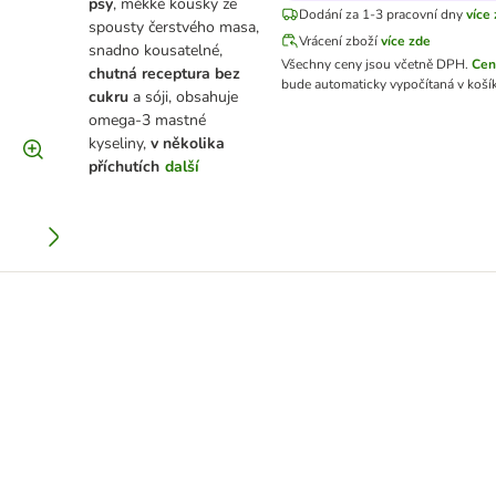
psy
, měkké kousky ze
Dodání za 1-3 pracovní dny
více
spousty čerstvého masa,
Vrácení zboží
více zde
snadno kousatelné,
Všechny ceny jsou včetně DPH.
Cen
chutná receptura bez
bude automaticky vypočítaná v koší
cukru
a sóji, obsahuje
omega-3 mastné
kyseliny,
v několika
příchutích
další