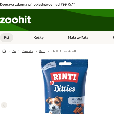
Doprava zdarma při objednávce nad 799 Kč**
Psi
Kočky
Malá zvířata
Otevřít menu: Psi
Otevřít menu: Kočky
Ote
Psi
Pamlsky
Rinti
RINTI Bitties Adult