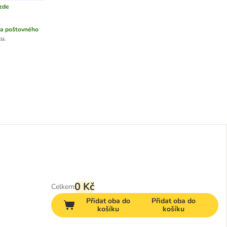
 zde
a poštovného
ku.
0 Kč
Celkem
Přidat oba do
Přidat oba do
košíku
košíku