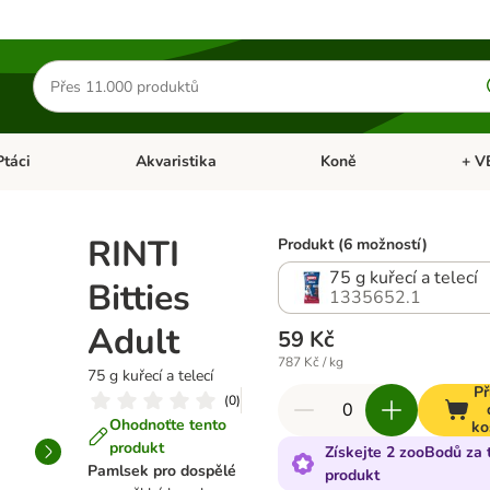
Hledat
produkty
Ptáci
Akvaristika
Koně
+ V
vřít menu: Malá zvířata
Otevřít menu: Ptáci
Otevřít menu: Akvaristika
Otevří
RINTI
Produkt (6 možností)
75 g kuřecí a telecí
Bitties
1335652.1
Adult
59 Kč
787 Kč / kg
75 g kuřecí a telecí
Př
(
0
)
Ohodnoťte tento
ko
produkt
Získejte 2 zooBodů za 
Pamlsek pro dospělé
produkt