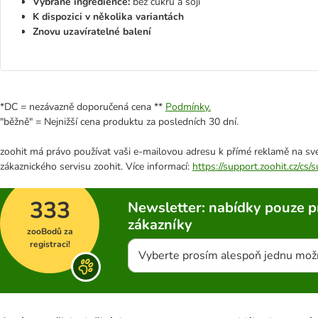
Vybrané ingredience:
bez cukru a sóji
K dispozici v několika variantách
Znovu uzavíratelné balení
*DC = nezávazně doporučená cena **
Podmínky.
"běžně" = Nejnižší cena produktu za posledních 30 dní.
zoohit má právo používat vaši e-mailovou adresu k přímé reklamě na své
zákaznického servisu zoohit. Více informací:
https://support.zoohit.cz/cs
333
Newsletter: nabídky pouze p
zákazníky
zooBodů za
registraci!
Vyberte prosím alespoň jednu mož