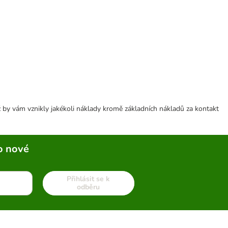
 by vám vznikly jakékoli náklady kromě základních nákladů za kontakt
o nové
Přihlásit se k
odběru