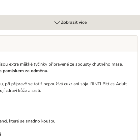
Zobrazit více
 jsou extra měkké tyčinky připravené ze spousty chutného masa.
bo pamlskem za odměnu.
ou
, při přípravě se totiž nepoužívá cukr ani sója. RINTI Bitties Adult
jí zdraví kůže a srsti.
ncí, které se snadno koušou
i