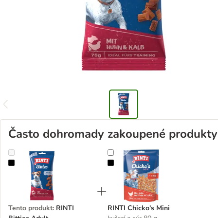
Často dohromady zakoupené produkty
RINTI Bitties Adult
RINTI Chicko's Mini
Tento produkt
:
RINTI
RINTI Chicko's Mini