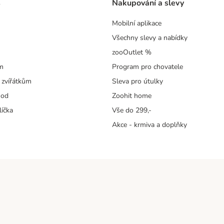
s
Nakupování a slevy
Mobilní aplikace
Všechny slevy a nabídky
zooOutlet %
m
Program pro chovatele
 zvířátkům
Sleva pro útulky
hod
Zoohit home
líčka
Vše do 299,-
Akce - krmiva a doplňky