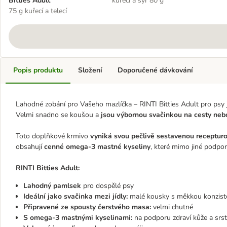
Bitties Adult
kuřecí a sýr 80 g
75 g kuřecí a telecí
Popis produktu
Složení
Doporučené dávkování
Lahodné zobání pro Vašeho mazlíčka – RINTI Bitties Adult pro psy
Velmi snadno se koušou a
jsou výbornou svačinkou na cesty ne
Toto doplňkové krmivo
vyniká svou pečlivě sestavenou receptur
obsahují
cenné omega-3 mastné kyseliny
, které mimo jiné podporu
RINTI Bitties Adult:
Lahodný pamlsek
pro dospělé psy
Ideální jako svačinka mezi jídly:
malé kousky s měkkou konziste
Připravené ze spousty čerstvého masa:
velmi chutné
S omega-3 mastnými kyselinami:
na podporu zdraví kůže a srst