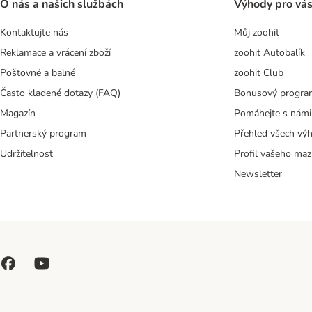
O nás a našich službách
Výhody pro vá
Kontaktujte nás
Můj zoohit
Reklamace a vrácení zboží
zoohit Autobalík
Poštovné a balné
zoohit Club
Často kladené dotazy (FAQ)
Bonusový progra
Magazín
Pomáhejte s námi
Partnerský program
Přehled všech vý
Udržitelnost
Profil vašeho maz
Newsletter