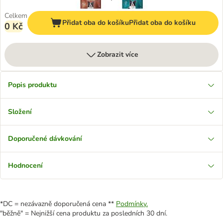
Celkem
Přidat oba do košíku
Přidat oba do košíku
0 Kč
Zobrazit více
Popis produktu
Složení
Doporučené dávkování
Hodnocení
*DC = nezávazně doporučená cena **
Podmínky.
"běžně" = Nejnižší cena produktu za posledních 30 dní.