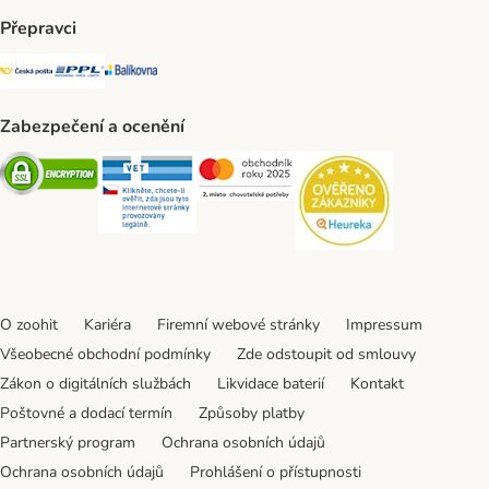
Přepravci
Česká pošta Shipping Method
PPL Shipping Method
Balíkovna Shipping Method
Zabezpečení a ocenění
Security
Security
Security
Security
O zoohit
Kariéra
Firemní webové stránky
Impressum
Všeobecné obchodní podmínky
Zde odstoupit od smlouvy
Zákon o digitálních službách
Likvidace baterií
Kontakt
Poštovné a dodací termín
Způsoby platby
Partnerský program
Ochrana osobních údajů
Ochrana osobních údajů
Prohlášení o přístupnosti