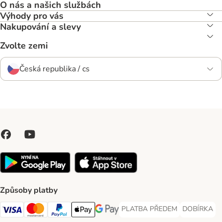
O nás a našich službách
Výhody pro vás
Nakupování a slevy
Zvolte zemi
Česká republika / cs
Způsoby platby
PLATBA PŘEDEM
DOBÍRKA
PLATBA PŘEDEM Payment Met
DOBÍRKA Pa
Visa Payment Method
Mastercard Payment Method
PayPal Payment Method
Apple pay Payment Method
GooglePay Payment Method