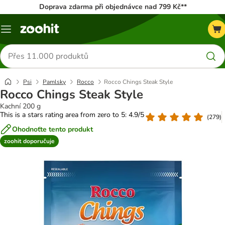
Doprava zdarma při objednávce nad 799 Kč**
Menu
Hledat
produkty
Psi
Pamlsky
Rocco
Rocco Chings Steak Style
Rocco Chings Steak Style
Kachní 200 g
This is a stars rating area from zero to 5: 4.9/5
(
279
)
Ohodnoťte tento produkt
zoohit doporučuje