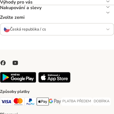
Výhody pro vás
Nakupování a slevy
Zvolte zemi
Česká republika / cs
Způsoby platby
PLATBA PŘEDEM
DOBÍRKA
PLATBA PŘEDEM Payment Met
DOBÍRKA Pa
Visa Payment Method
Mastercard Payment Method
PayPal Payment Method
Apple pay Payment Method
GooglePay Payment Method