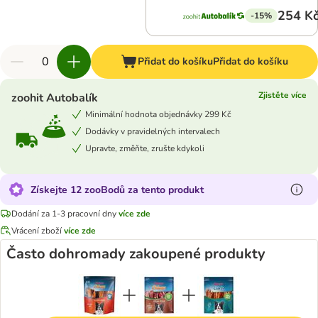
254 K
-15%
Přidat do košíku
Přidat do košíku
Zjistěte více
zoohit Autobalík
Minimální hodnota objednávky 299 Kč
Dodávky v pravidelných intervalech
Upravte, změňte, zrušte kdykoli
Získejte 12 zooBodů za tento produkt
Dodání za 1-3 pracovní dny
více zde
Vrácení zboží
více zde
Často dohromady zakoupené produkty