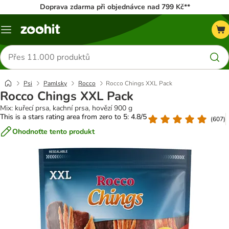
Doprava zdarma při objednávce nad 799 Kč**
Menu
Hledat
produkty
Psi
Pamlsky
Rocco
Rocco Chings XXL Pack
Rocco Chings XXL Pack
Mix: kuřecí prsa, kachní prsa, hovězí 900 g
This is a stars rating area from zero to 5: 4.8/5
(
607
)
Ohodnoťte tento produkt