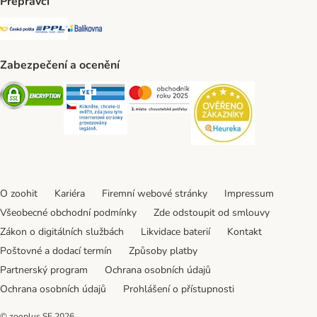
Přepravci
Česká pošta Shipping Method
PPL Shipping Method
Balíkovna Shipping Method
Zabezpečení a ocenění
Security
Security
Security
Security
O zoohit
Kariéra
Firemní webové stránky
Impressum
Všeobecné obchodní podmínky
Zde odstoupit od smlouvy
Zákon o digitálních službách
Likvidace baterií
Kontakt
Poštovné a dodací termín
Způsoby platby
Partnerský program
Ochrana osobních údajů
Ochrana osobních údajů
Prohlášení o přístupnosti
© zooplus SE
2026