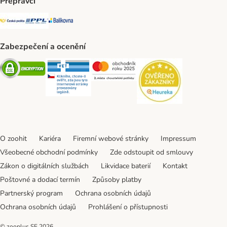
Přepravci
Česká pošta Shipping Method
PPL Shipping Method
Balíkovna Shipping Method
Zabezpečení a ocenění
Security
Security
Security
Security
O zoohit
Kariéra
Firemní webové stránky
Impressum
Všeobecné obchodní podmínky
Zde odstoupit od smlouvy
Zákon o digitálních službách
Likvidace baterií
Kontakt
Poštovné a dodací termín
Způsoby platby
Partnerský program
Ochrana osobních údajů
Ochrana osobních údajů
Prohlášení o přístupnosti
© zooplus SE
2026