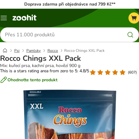
Doprava zdarma při objednávce nad 799 Kč**
Menu
Hledat
produkty
Psi
Pamlsky
Rocco
Rocco Chings XXL Pack
Rocco Chings XXL Pack
Mix: kuřecí prsa, kachní prsa, hovězí 900 g
This is a stars rating area from zero to 5: 4.8/5
(
607
)
Ohodnoťte tento produkt