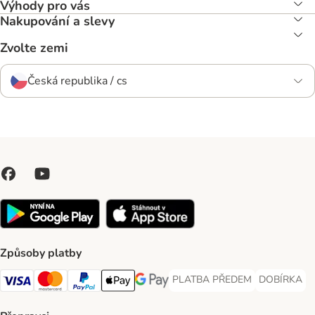
Výhody pro vás
Nakupování a slevy
Zvolte zemi
Česká republika / cs
Způsoby platby
PLATBA PŘEDEM
DOBÍRKA
PLATBA PŘEDEM Payment Met
DOBÍRKA Pa
Visa Payment Method
Mastercard Payment Method
PayPal Payment Method
Apple pay Payment Method
GooglePay Payment Method