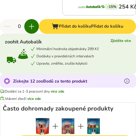
254 K
-15%
Přidat do košíku
Přidat do košíku
Zjistěte více
zoohit Autobalík
Minimální hodnota objednávky 299 Kč
Dodávky v pravidelných intervalech
Upravte, změňte, zrušte kdykoli
Získejte 12 zooBodů za tento produkt
Dodání za 1-3 pracovní dny
více zde
Vrácení zboží
více zde
Často dohromady zakoupené produkty