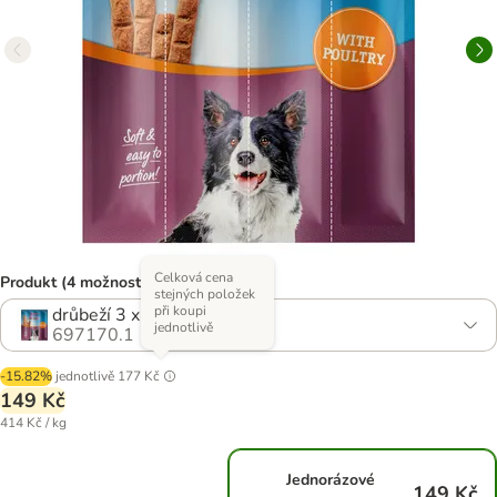
Celková cena
Produkt (4 možností)
stejných položek
při koupi
drůbeží 3 x 12 kusů (360 g)
jednotlivě
697170.1
-15.82%
jednotlivě
177 Kč
149 Kč
414 Kč / kg
Jednorázové
149 Kč