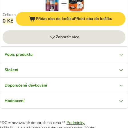
Celkem
Přidat oba do košíku
Přidat oba do košíku
0 Kč
Zobrazit více
Popis produktu
Složení
Doporučené dávkování
Hodnocení
*DC = nezávazně doporučená cena **
Podmínky.