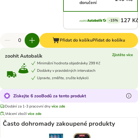
doručení
127 K
-15%
Přidat do košíku
Přidat do košíku
Zjistěte více
zoohit Autobalík
Minimální hodnota objednávky 299 Kč
Dodávky v pravidelných intervalech
Upravte, změňte, zrušte kdykoli
Získejte 6 zooBodů za tento produkt
Dodání za 1-3 pracovní dny
více zde
Vrácení zboží
více zde
Často dohromady zakoupené produkty