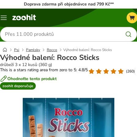
Doprava zdarma při objednávce nad 799 Kč**
Menu
Hledat
produkty
Psi
Pamlsky
Rocco
Výhodné balení: Rocco Sticks
Výhodné balení: Rocco Sticks
drůbeží 3 x 12 kusů (360 g)
This is a stars rating area from zero to 5: 4.8/5
(
260
)
Ohodnoťte tento produkt
zoohit doporučuje