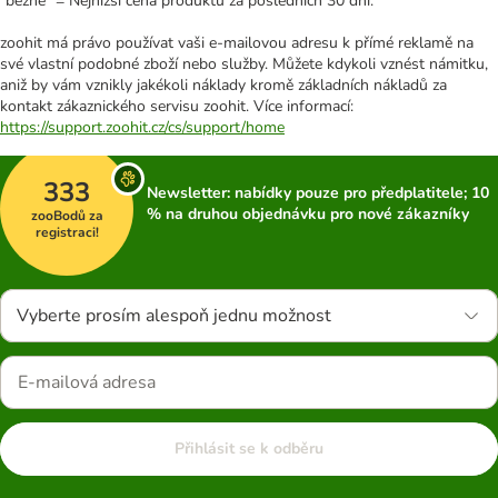
"běžně" = Nejnižší cena produktu za posledních 30 dní.
zoohit má právo používat vaši e-mailovou adresu k přímé reklamě na
své vlastní podobné zboží nebo služby. Můžete kdykoli vznést námitku,
aniž by vám vznikly jakékoli náklady kromě základních nákladů za
kontakt zákaznického servisu zoohit. Více informací:
https://support.zoohit.cz/cs/support/home
333
Newsletter: nabídky pouze pro předplatitele; 10
% na druhou objednávku pro nové zákazníky
zooBodů za
registraci!
Vyberte prosím alespoň jednu možnost
Přihlásit se k odběru