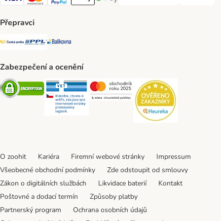
PLATBA PŘEDEM Payment Met
DOBÍRKA Pa
Visa Payment Method
Mastercard Payment Method
PayPal Payment Method
Apple pay Payment Method
GooglePay Payment Method
Přepravci
Česká pošta Shipping Method
PPL Shipping Method
Balíkovna Shipping Method
Zabezpečení a ocenění
Security
Security
Security
Security
O zoohit
Kariéra
Firemní webové stránky
Impressum
Všeobecné obchodní podmínky
Zde odstoupit od smlouvy
Zákon o digitálních službách
Likvidace baterií
Kontakt
Poštovné a dodací termín
Způsoby platby
Partnerský program
Ochrana osobních údajů