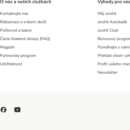
O nás a našich službách
Výhody pro vá
Kontaktujte nás
Můj zoohit
Reklamace a vrácení zboží
zoohit Autobalík
Poštovné a balné
zoohit Club
Často kladené dotazy (FAQ)
Bonusový progra
Magazín
Pomáhejte s námi
Partnerský program
Přehled všech vý
Udržitelnost
Profil vašeho maz
Newsletter