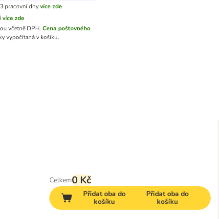
3 pracovní dny
více zde
í
více zde
sou včetně DPH.
Cena poštovného
y vypočítaná v košíku.
0 Kč
Celkem
Přidat oba do
Přidat oba do
košíku
košíku