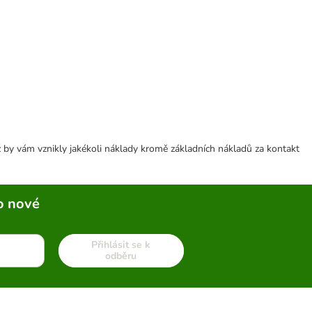
 by vám vznikly jakékoli náklady kromě základních nákladů za kontakt
o nové
Přihlásit se k
odběru