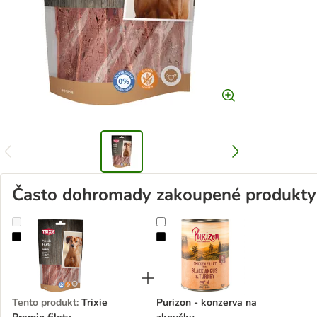
Často dohromady zakoupené produkty
Trixie Premio filety
Purizon - konzerva na zkoušku
Tento produkt
:
Trixie
Purizon - konzerva na