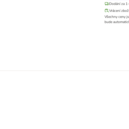
Dodání za 1-
Vrácení zbož
Všechny ceny j
bude automatick