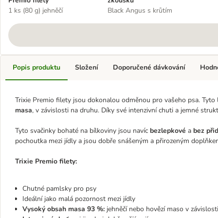
Premio filety
zkoušku
1 ks (80 g) jehněčí
Black Angus s krůtím
Popis produktu
Složení
Doporučené dávkování
Hodn
Trixie Premio filety jsou dokonalou odměnou pro vašeho psa. Tyto
masa
, v závislosti na druhu. Díky své intenzivní chuti a jemné str
Tyto svačinky bohaté na bílkoviny jsou navíc
bezlepkové
a
bez při
pochoutka mezi jídly a jsou dobře snášeným a přirozeným doplňke
Trixie Premio filety:
Chutné pamlsky pro psy
Ideální jako malá pozornost mezi jídly
Vysoký obsah masa 93 %:
jehněčí nebo hovězí maso v závislosti