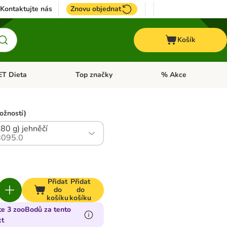
Kontaktujte nás
Znovu objednat
Košík
ET Dieta
Top značky
% Akce
t menu: Koně
Otevřít menu: + VET Dieta
Otevřít menu: Top znač
ožností)
(80 g) jehněčí
095.0
Přidat
Přidat
do
do
košíku
košíku
te 3 zooBodů za tento
kt