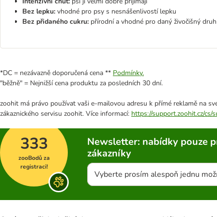
Intenzivní chuť:
psi ji velmi dobře přijímají
Bez lepku:
vhodné pro psy s nesnášenlivostí lepku
Bez přidaného cukru:
přírodní a vhodné pro daný živočišný druh
*DC = nezávazně doporučená cena **
Podmínky.
"běžně" = Nejnižší cena produktu za posledních 30 dní.
zoohit má právo používat vaši e-mailovou adresu k přímé reklamě na své
zákaznického servisu zoohit. Více informací:
https://support.zoohit.cz/cs
333
Newsletter: nabídky pouze p
zákazníky
zooBodů za
registraci!
Vyberte prosím alespoň jednu mož