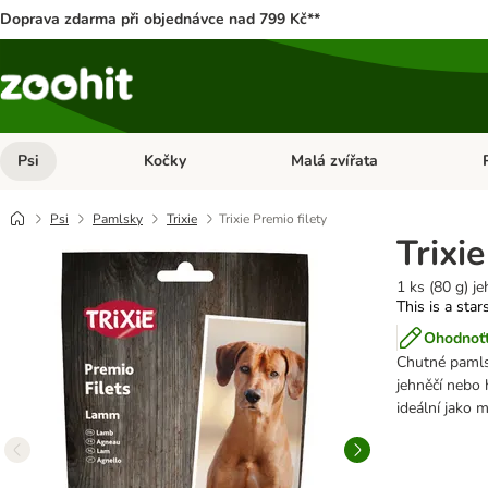
Doprava zdarma při objednávce nad 799 Kč**
Psi
Kočky
Malá zvířata
Otevřít menu: Psi
Otevřít menu: Kočky
Ote
Psi
Pamlsky
Trixie
Trixie Premio filety
Trixi
1 ks (80 g) je
This is a star
Ohodnoťt
Chutné pamls
jehněčí nebo 
ideální jako 