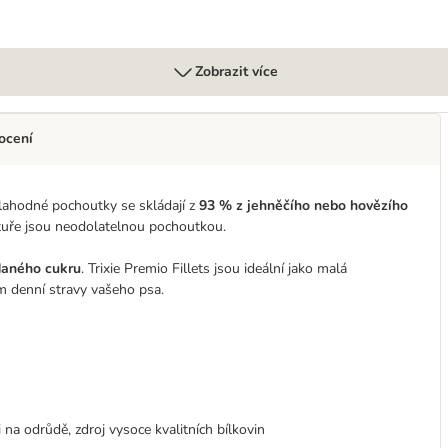
Zobrazit více
ocení
 lahodné pochoutky se skládají z
93 % z jehněčího nebo hovězího
uktuře jsou neodolatelnou pochoutkou.
daného cukru
. Trixie Premio Fillets jsou ideální jako malá
m denní stravy vašeho psa.
 na odrůdě, zdroj vysoce kvalitních bílkovin