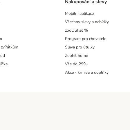
s
Nakupování a slevy
Mobilní aplikace
Všechny slevy a nabídky
zooOutlet %
m
Program pro chovatele
 zvířátkům
Sleva pro útulky
hod
Zoohit home
líčka
Vše do 299,-
Akce - krmiva a doplňky