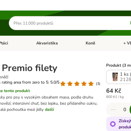
Hledat
produkty
Ptáci
Akvaristika
Koně
+ V
vřít menu: Malá zvířata
Otevřít menu: Ptáci
Otevřít menu: Akvaristika
Otevří
e Premio filety
Produkt (3 m
1 ks 
hněčí
2128
s rating area from zero to 5: 5.0/5
(
3
)
64 Kč
e tento produkt
ky pro psy s vysokým obsahem masa, podle druhu
800 Kč / kg
hovězí, intenzivní chuť, bez lepku, bez přidaného cukru,
malá pochoutka mezi jídly
další
Získej
produ