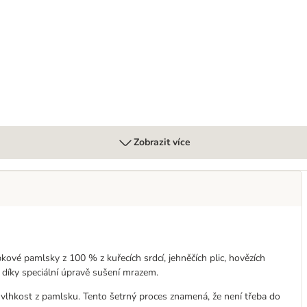
(mrazem sušený)
Zobrazit více
ové pamlsky z 100 % z kuřecích srdcí, jehněčích plic, hovězích
y díky speciální úpravě sušení mrazem.
vlhkost z pamlsku. Tento šetrný proces znamená, že není třeba do