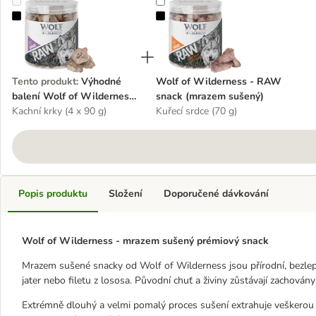
Výhodné balení Wolf of Wilderness - RAW snack (mrazem sušený)
Wolf of Wilderness - RAW snack 
Tento produkt
:
Výhodné
Wolf of Wilderness - RAW
balení Wolf of Wilderness
snack (mrazem sušený)
- RAW snack (mrazem
Kachní krky (4 x 90 g)
Kuřecí srdce (70 g)
sušený)
Popis produktu
Složení
Doporučené dávkování
Wolf of Wilderness - mrazem sušený prémiový snack
Mrazem sušené snacky od Wolf of Wilderness jsou přírodní, bezlepk
jater nebo filetu z lososa. Původní chuť a živiny zůstávají zachován
Extrémně dlouhý a velmi pomalý proces sušení extrahuje veškerou 