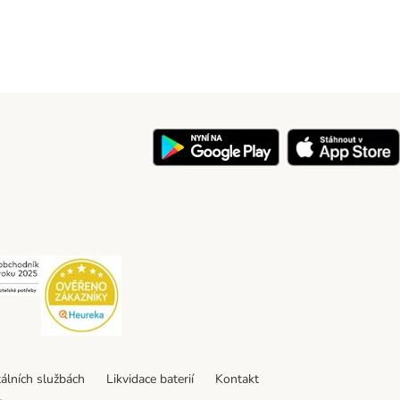
y
Security
Security
tálních službách
Likvidace baterií
Kontakt