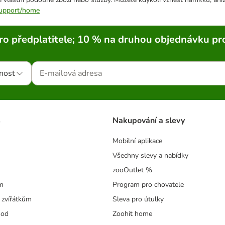
/support/home
ro předplatitele; 10 % na druhou objednávku pr
nost
s
Nakupování a slevy
Mobilní aplikace
Všechny slevy a nabídky
zooOutlet %
m
Program pro chovatele
 zvířátkům
Sleva pro útulky
hod
Zoohit home