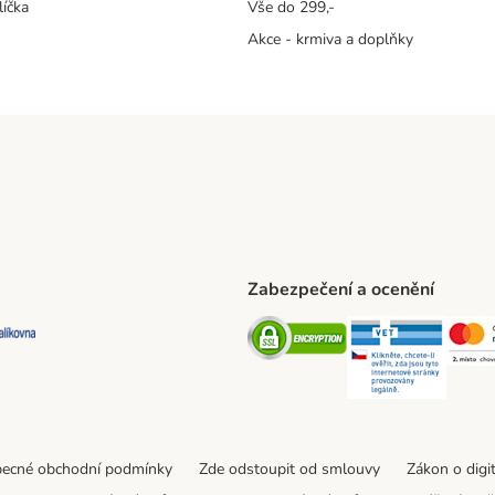
líčka
Vše do 299,-
Akce - krmiva a doplňky
Zabezpečení a ocenění
ta Shipping Method
L Shipping Method
Balíkovna Shipping Method
Security
Securit
ecné obchodní podmínky
Zde odstoupit od smlouvy
Zákon o digi