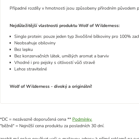
Případné rozdíly v hmotnosti jsou způsobeny přírodním původem po
Nejdůležitější vlastnosti produktu Wolf of Wilderness:
Single protein: pouze jeden typ živočišné bílkoviny pro 100% zac
Neobsahuje obiloviny
Bez lepku
Bez konzervačních látek, umělých aromat a barviv
Vhodné i pro pejsky s citlivostí vůči stravě
Lehce stravitelné
Wolf of Wilderness - divoký a originální!
*DC = nezávazně doporučená cena **
Podmínky.
"běžně" = Nejnižší cena produktu za posledních 30 dní.
zoohit má právo používat vaši e-mailovou adresu k přímé reklamě na své