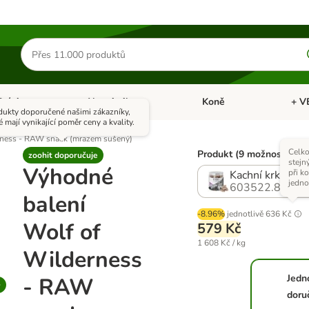
Hledat
produkty
Ptáci
Akvaristika
Koně
+ V
vřít menu: Malá zvířata
Otevřít menu: Ptáci
Otevřít menu: Akvaristika
Otevří
dukty doporučené našimi zákazníky,
é mají vynikající poměr ceny a kvality.
rness - RAW snack (mrazem sušený)
Celko
Produkt (9 možností)
zoohit doporučuje
stejn
Výhodné
při k
Kachní krky (4 x
jedno
603522.8
balení
-8.96%
jednotlivě
636 Kč
Wolf of
579 Kč
1 608 Kč / kg
Wilderness
Jedn
- RAW
doru