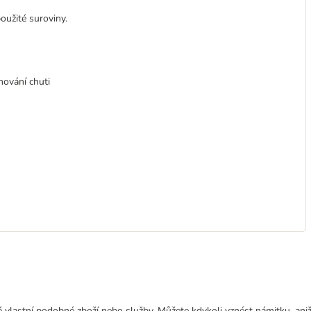
užité suroviny.
hování chuti
 vlastní podobné zboží nebo služby. Můžete kdykoli vznést námitku, aniž