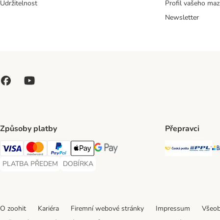
Udržitelnost
Profil vašeho maz
Newsletter
Způsoby platby
Přepravci
Česká poš
PP
Visa Payment Method
Mastercard Payment Method
PayPal Payment Method
Apple pay Payment Method
GooglePay Payment Method
PLATBA PŘEDEM
DOBÍRKA
PLATBA PŘEDEM Payment Method
DOBÍRKA Payment Method
O zoohit
Kariéra
Firemní webové stránky
Impressum
Všeob