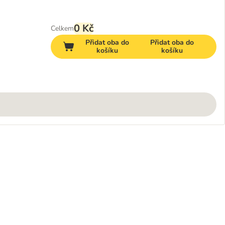
0 Kč
Celkem
Přidat oba do
Přidat oba do
košíku
košíku