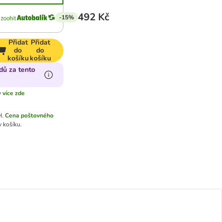
492 Kč
-15%
Přidat
Přidat
do
do
košíku
košíku
dů za tento
y
více zde
H.
Cena poštovného
 košíku.