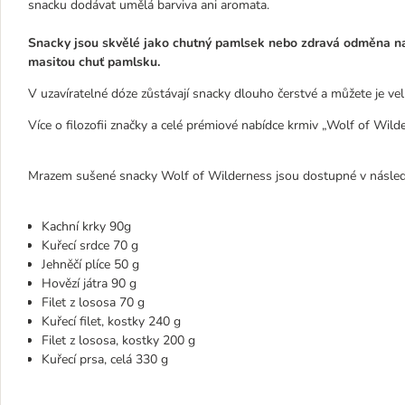
snacku dodávat umělá barviva ani aromata.
Snacky jsou skvělé jako chutný pamlsek nebo zdravá odměna nap
masitou chuť pamlsku.
V uzavíratelné dóze zůstávají snacky dlouho čerstvé a můžete je v
Více o filozofii značky a celé prémiové nabídce krmiv „Wolf of Wil
Mrazem sušené snacky Wolf of Wilderness jsou dostupné v následuj
Kachní krky 90g
Kuřecí srdce 70 g
Jehněčí plíce 50 g
Hovězí játra 90 g
Filet z lososa 70 g
Kuřecí filet, kostky 240 g
Filet z lososa, kostky 200 g
Kuřecí prsa, celá 330 g