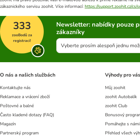
zákaznického servisu zoohit. Více informací:
https://support.zoohit.cz/cs
333
Newsletter: nabídky pouze p
zákazníky
zooBodů za
registraci!
Vyberte prosím alespoň jednu mož
O nás a našich službách
Výhody pro vá
Kontaktujte nás
Můj zoohit
Reklamace a vrácení zboží
zoohit Autobalík
Poštovné a balné
zoohit Club
Často kladené dotazy (FAQ)
Bonusový progra
Magazín
Pomáhejte s námi
Partnerský program
Přehled všech vý