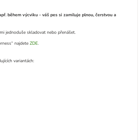
ř. během výcviku - váš pes si zamiluje plnou, čerstvou a
elmi jednoduše skladovat nebo přenášet.
derness“ najdete
ZDE
.
ících variantách: