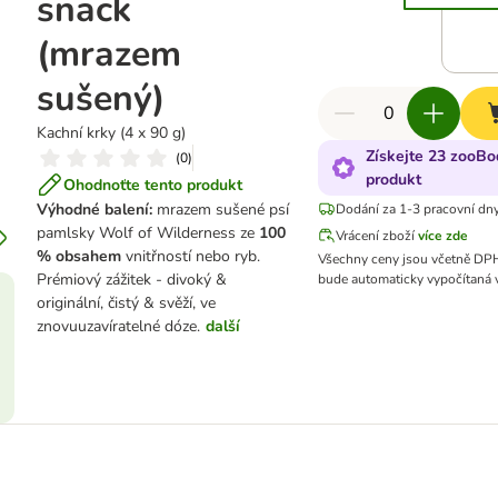
snack
(mrazem
sušený)
Kachní krky (4 x 90 g)
Získejte 23 zooBo
(
0
)
produkt
Ohodnoťte tento produkt
Výhodné balení:
mrazem sušené psí
Dodání za 1-3 pracovní dn
pamlsky Wolf of Wilderness ze
100
Vrácení zboží
více zde
% obsahem
vnitřností nebo ryb.
Všechny ceny jsou včetně DP
Prémiový zážitek - divoký &
bude automaticky vypočítaná v
originální, čistý & svěží, ve
znovuuzavíratelné dóze.
další