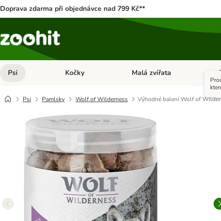
Doprava zdarma při objednávce nad 799 Kč**
Psi
Kočky
Malá zvířata
Otevřít menu: Psi
Otevřít menu: Kočky
Ote
Pro
kter
Psi
Pamlsky
Wolf of Wilderness
Výhodné balení Wolf of Wilde