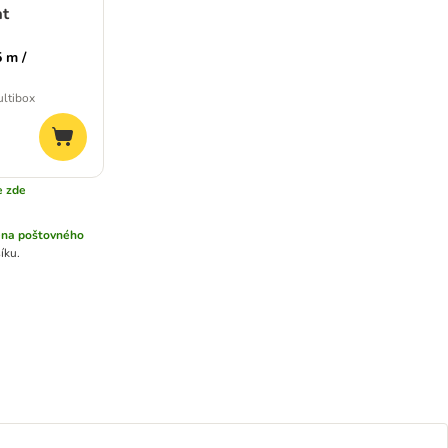
at
 m /
ultibox
e zde
na poštovného
íku.