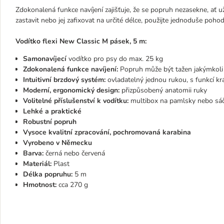
Zdokonalená funkce navíjení zajišťuje, že se popruh nezasekne, ať 
zastavit nebo jej zafixovat na určité délce, použijte jednoduše poh
Vodítko flexi New Classic M pásek, 5 m:
Samonavíjecí
vodítko pro psy do max. 25 kg
Zdokonalená funkce navíjení:
Popruh může být tažen jakýmkoli 
Intuitivní brzdový systém:
ovladatelný jednou rukou, s funkcí kr
Moderní, ergonomický design:
přizpůsobený anatomii ruky
Volitelné příslušenství k vodítku:
multibox na pamlsky nebo sáčk
Lehké a praktické
Robustní popruh
Vysoce kvalitní zpracování, pochromovaná karabina
Vyrobeno v Německu
Barva:
černá nebo červená
Materiál:
Plast
Délka popruhu:
5 m
Hmotnost:
cca 270 g