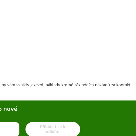
 by vám vznikly jakékoli náklady kromě základních nákladů za kontakt
o nové
Přihlásit se k
odběru