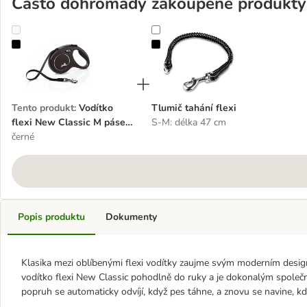
Často dohromady zakoupené produkty
Vodítko flexi New Classic M pásek, 5 m / 25 kg
Tlumič tahání flexi
Tento produkt
:
Vodítko
Tlumič tahání flexi
flexi New Classic M pásek,
S-M: délka 47 cm
5 m / 25 kg
černé
Popis produktu
Dokumenty
Klasika mezi oblíbenými flexi vodítky zaujme svým moderním des
vodítko flexi New Classic pohodlně do ruky a je dokonalým spole
popruh se automaticky odvíjí, když pes táhne, a znovu se navine, kdy