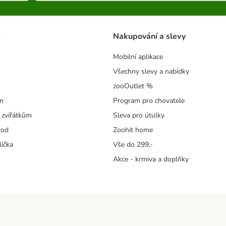
s
Nakupování a slevy
Mobilní aplikace
Všechny slevy a nabídky
zooOutlet %
m
Program pro chovatele
 zvířátkům
Sleva pro útulky
hod
Zoohit home
líčka
Vše do 299,-
Akce - krmiva a doplňky