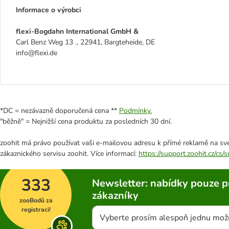
Informace o výrobci
flexi-Bogdahn International GmbH &
Carl Benz Weg 13 ., 22941, Bargteheide, DE
info@flexi.de
*DC = nezávazně doporučená cena **
Podmínky.
"běžně" = Nejnižší cena produktu za posledních 30 dní.
zoohit má právo používat vaši e-mailovou adresu k přímé reklamě na své
zákaznického servisu zoohit. Více informací:
https://support.zoohit.cz/cs
333
Newsletter: nabídky pouze p
zákazníky
zooBodů za
registraci!
Vyberte prosím alespoň jednu mož