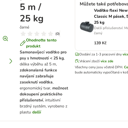
5 m /
Můžete také potřebov
Vodítko flexi New
25 kg
Classic M pásek, 5
25 kg
černé
Další příslušenství: M
černý
(
0
)
Ohodnoťte tento
139 Kč
produkt
Samonavíjecí vodítko pro
Dodání za 1-3 pracovní dny
víc
psy s hmotností < 25 kg
,
Vrácení zboží
více zde
délka výběhu až 5 m,
Všechny ceny jsou včetně DPH.
Ce
zdokonalená funkce
bude automaticky vypočítaná v koš
navíjení zabraňuje
zaseknutí vodítka
,
ergonomický tvar,
možnost
dokoupení praktického
příslušenství
, intuitivní
brzdný systém, vyrobeno z
plastu
další