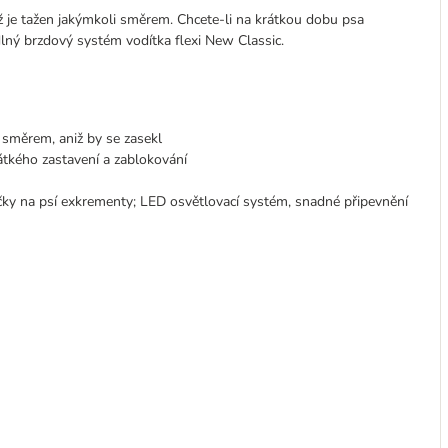
už je tažen jakýmkoli směrem. Chcete-li na krátkou dobu psa
odlný brzdový systém vodítka flexi New Classic.
směrem, aniž by se zasekl
átkého zastavení a zablokování
y na psí exkrementy; LED osvětlovací systém, snadné připevnění