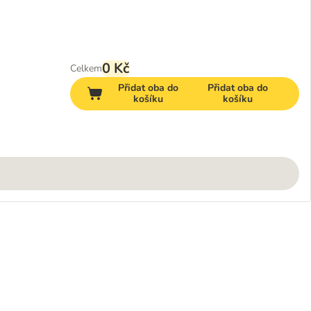
0 Kč
Celkem
Přidat oba do
Přidat oba do
košíku
košíku