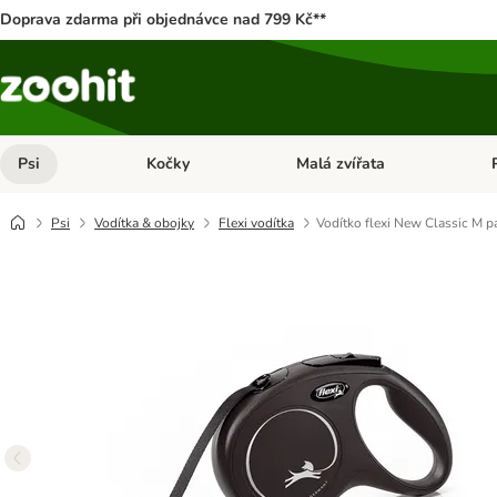
Doprava zdarma při objednávce nad 799 Kč**
Psi
Kočky
Malá zvířata
Otevřít menu: Psi
Otevřít menu: Kočky
Ote
Psi
Vodítka & obojky
Flexi vodítka
Vodítko flexi New Classic M pá