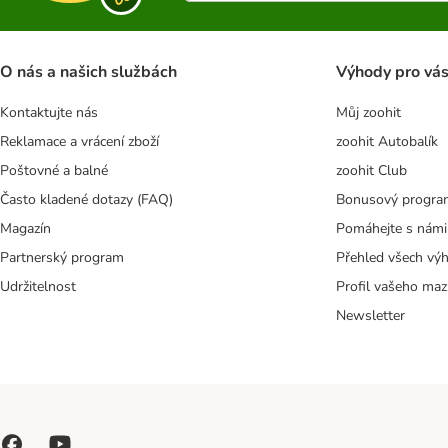
O nás a našich službách
Výhody pro vá
Kontaktujte nás
Můj zoohit
Reklamace a vrácení zboží
zoohit Autobalík
Poštovné a balné
zoohit Club
Často kladené dotazy (FAQ)
Bonusový progra
Magazín
Pomáhejte s námi
Partnerský program
Přehled všech vý
Udržitelnost
Profil vašeho maz
Newsletter