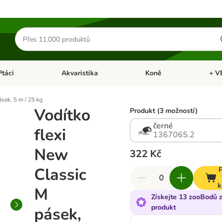
Hledat
produkty
Ptáci
Akvaristika
Koně
+ V
vřít menu: Malá zvířata
Otevřít menu: Ptáci
Otevřít menu: Akvaristika
Otevří
sek, 5 m / 25 kg
Vodítko
Produkt (3 možností)
černé
flexi
1367065.2
New
322 Kč
Classic
P
k
M
Získejte 13 zooBodů z
produkt
pásek,